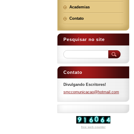
Academias
Contato
Pesquisar no site
Contato
Divulgando Escritores!
smccomun
icacao@h
otmail.c
om
free web counter