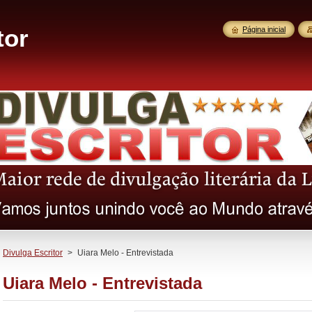
tor
Página inicial
Divulga Escritor
>
Uiara Melo - Entrevistada
Uiara Melo - Entrevistada