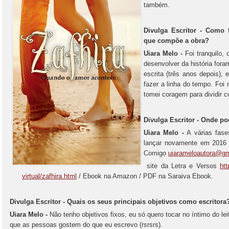
também.
Divulga Escritor - Como 
que compõe a obra?
Uiara Melo -
Foi tranquilo,
desenvolver da história fora
escrita (três anos depois), e
fazer a linha do tempo. Foi
tomei coragem para dividir c
Divulga Escritor - Onde p
Uiara Melo -
A várias fase
lançar novamente em 2016
Comigo
uiarameloautora@gm
site da Letra e Versos
htt
virtual/zafhira.html
/ Ebook na Amazon / PDF na Saraiva Ebook.
Divulga Escritor - Quais os seus principais objetivos como escritora
Uiara Melo -
Não tenho objetivos fixos, eu só quero tocar no íntimo do lei
que as pessoas gostem do que eu escrevo (rsrsrs).