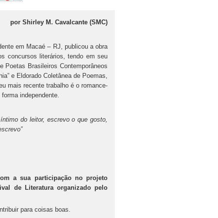
por Shirley M. Cavalcante (SMC)
idente em Macaé – RJ, publicou a obra
os concursos literários, tendo em seu
 de Poetas Brasileiros Contemporâneos
hia” e Eldorado Coletânea de Poemas,
eu mais recente trabalho é o romance-
e forma independente.
íntimo do leitor, escrevo o que gosto,
escrevo”
com a sua participação no projeto
ival de Literatura organizado pelo
tribuir para coisas boas.