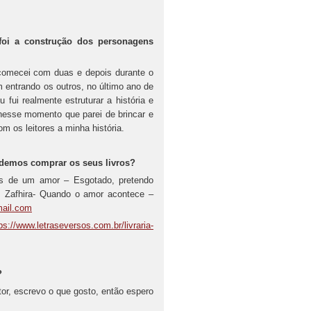
foi a construção dos personagens
 comecei com duas e depois durante o
m entrando os outros, no último ano de
u fui realmente estruturar a história e
 nesse momento que parei de brincar e
om os leitores a minha história.
odemos comprar os seus livros?
s de um amor – Esgotado, pretendo
 Zafhira- Quando o amor acontece –
ail.com
ps://www.letraseversos.com.br/livraria-
?
tor, escrevo o que gosto, então espero