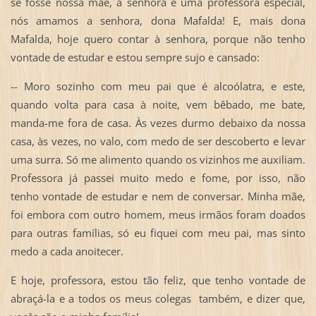
se fosse nossa mãe, a senhora é uma professora especial,
nós amamos a senhora, dona Mafalda! E, mais dona
Mafalda, hoje quero contar à senhora, porque não tenho
vontade de estudar e estou sempre sujo e cansado:
-- Moro sozinho com meu pai que é alcoólatra, e este,
quando volta para casa à noite, vem bêbado, me bate,
manda-me fora de casa. Às vezes durmo debaixo da nossa
casa, às vezes, no valo, com medo de ser descoberto e levar
uma surra. Só me alimento quando os vizinhos me auxiliam.
Professora já passei muito medo e fome, por isso, não
tenho vontade de estudar e nem de conversar. Minha mãe,
foi embora com outro homem, meus irmãos foram doados
para outras famílias, só eu fiquei com meu pai, mas sinto
medo a cada anoitecer.
E hoje, professora, estou tão feliz, que tenho vontade de
abraçá-la e a todos os meus colegas também, e dizer que,