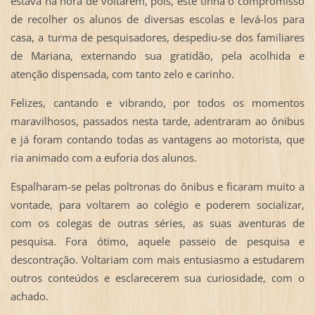
estava na hora de voltarem, pois, este tinha o compromisso
de recolher os alunos de diversas escolas e levá-los para
casa, a turma de pesquisadores, despediu-se dos familiares
de Mariana, externando sua gratidão, pela acolhida e
atenção dispensada, com tanto zelo e carinho.
Felizes, cantando e vibrando, por todos os momentos
maravilhosos, passados nesta tarde, adentraram ao ônibus
e já foram contando todas as vantagens ao motorista, que
ria animado com a euforia dos alunos.
Espalharam-se pelas poltronas do ônibus e ficaram muito a
vontade, para voltarem ao colégio e poderem socializar,
com os colegas de outras séries, as suas aventuras de
pesquisa. Fora ótimo, aquele passeio de pesquisa e
descontração. Voltariam com mais entusiasmo a estudarem
outros conteúdos e esclarecerem sua curiosidade, com o
achado.