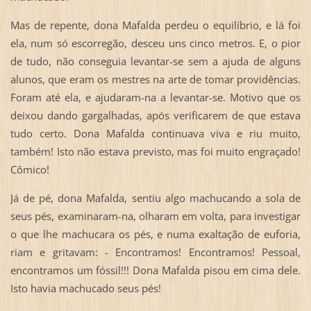
Mas de repente, dona Mafalda perdeu o equilíbrio, e lá foi
ela, num só escorregão, desceu uns cinco metros. E, o pior
de tudo, não conseguia levantar-se sem a ajuda de alguns
alunos, que eram os mestres na arte de tomar providências.
Foram até ela, e ajudaram-na a levantar-se. Motivo que os
deixou dando gargalhadas, após verificarem de que estava
tudo certo. Dona Mafalda continuava viva e riu muito,
também! Isto não estava previsto, mas foi muito engraçado!
Cômico!
Já de pé, dona Mafalda, sentiu algo machucando a sola de
seus pés, examinaram-na, olharam em volta, para investigar
o que lhe machucara os pés, e numa exaltação de euforia,
riam e gritavam: - Encontramos! Encontramos! Pessoal,
encontramos um fóssil!!! Dona Mafalda pisou em cima dele.
Isto havia machucado seus pés!