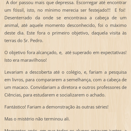
A dor passou mais que depressa. Escorregar até encontrar
um fóssil, isto, no mínimo merecia ser festejado!!! E foi!
Desenterrado da onde se encontrava a cabeça de um
animal, até aquele momento desconhecido, foi o máximo
deste dia. Este fora o primeiro objetivo, daquela visita às
terras do Sr. Pedro.
O objetivo fora alcançado, e, até superado em expectativas!
Isto era maravilhoso!
Levariam a descoberta até o colégio, e, fariam a pesquisa
em livros, para compararem a semelhança, com a cabeça de
um macaco. Convidariam a diretora e outros professores de
Ciências, para estudarem e socializarem o achado.
Fantástico! Fariam a demonstração às outras séries!
Mas o mistério não terminou ali.
Momentos após, em que todos os alunos estavam juntos, a