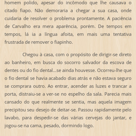
homem polido, apesar do incômodo que lhe causava o
citado fiapo. Não demoraria a chegar a sua casa, onde
cuidaria de resolver o problema prontamente. A paciência
de Carvalho era mera aparência, porém. De tempos em
tempos, lá ia a língua afoita, em mais uma tentativa
frustrada de remover o fiapinho.
Chegou à casa, com o propósito de dirigir-se direto
ao banheiro, em busca do socorro salvador da escova de
dentes ou do fio dental...se ainda houvesse. Ocorreu-lhe que
o fio dental se havia acabado dias atrás e não estava seguro
se comprara outro. Ao entrar, acender as luzes e trancar a
porta, distraiu-se a ver-se no espelho da sala. Parecia mais
cansado do que realmente se sentia, mas aquela imagem
precipitou seu desejo de deitar-se. Passou rapidamente pelo
lavabo, para despedir-se das várias cervejas do jantar, e
jogou-se na cama, pesado, dormindo logo.