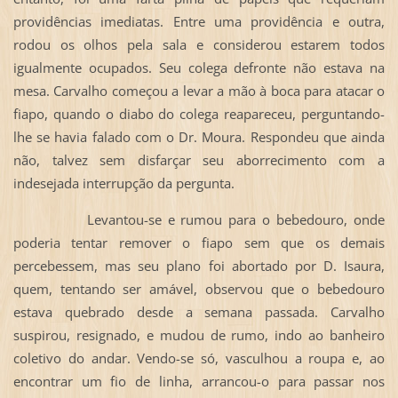
providências imediatas. Entre uma providência e outra,
rodou os olhos pela sala e considerou estarem todos
igualmente ocupados. Seu colega defronte não estava na
mesa. Carvalho começou a levar a mão à boca para atacar o
fiapo, quando o diabo do colega reapareceu, perguntando-
lhe se havia falado com o Dr. Moura. Respondeu que ainda
não, talvez sem disfarçar seu aborrecimento com a
indesejada interrupção da pergunta.
Levantou-se e rumou para o bebedouro, onde
poderia tentar remover o fiapo sem que os demais
percebessem, mas seu plano foi abortado por D. Isaura,
quem, tentando ser amável, observou que o bebedouro
estava quebrado desde a semana passada. Carvalho
suspirou, resignado, e mudou de rumo, indo ao banheiro
coletivo do andar. Vendo-se só, vasculhou a roupa e, ao
encontrar um fio de linha, arrancou-o para passar nos