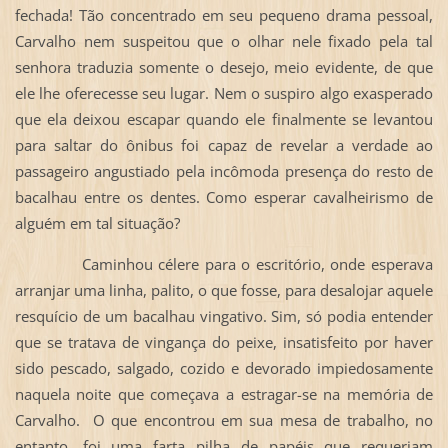
fechada! Tão concentrado em seu pequeno drama pessoal,
Carvalho nem suspeitou que o olhar nele fixado pela tal
senhora traduzia somente o desejo, meio evidente, de que
ele lhe oferecesse seu lugar. Nem o suspiro algo exasperado
que ela deixou escapar quando ele finalmente se levantou
para saltar do ônibus foi capaz de revelar a verdade ao
passageiro angustiado pela incômoda presença do resto de
bacalhau entre os dentes. Como esperar cavalheirismo de
alguém em tal situação?
Caminhou célere para o escritório, onde esperava
arranjar uma linha, palito, o que fosse, para desalojar aquele
resquício de um bacalhau vingativo. Sim, só podia entender
que se tratava de vingança do peixe, insatisfeito por haver
sido pescado, salgado, cozido e devorado impiedosamente
naquela noite que começava a estragar-se na memória de
Carvalho. O que encontrou em sua mesa de trabalho, no
entanto, foi uma farta pilha de papéis que requeriam