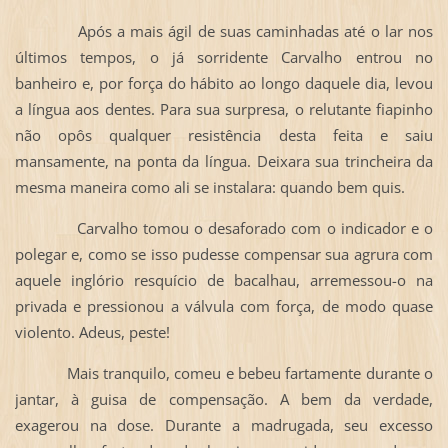
Após a mais ágil de suas caminhadas até o lar nos
últimos tempos, o já sorridente Carvalho entrou no
banheiro e, por força do hábito ao longo daquele dia, levou
a língua aos dentes. Para sua surpresa, o relutante fiapinho
não opôs qualquer resistência desta feita e saiu
mansamente, na ponta da língua. Deixara sua trincheira da
mesma maneira como ali se instalara: quando bem quis.
Carvalho tomou o desaforado com o indicador e o
polegar e, como se isso pudesse compensar sua agrura com
aquele inglório resquício de bacalhau, arremessou-o na
privada e pressionou a válvula com força, de modo quase
violento. Adeus, peste!
Mais tranquilo, comeu e bebeu fartamente durante o
jantar, à guisa de compensação. A bem da verdade,
exagerou na dose. Durante a madrugada, seu excesso