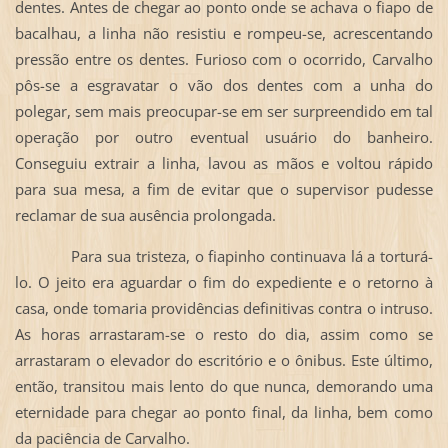
dentes. Antes de chegar ao ponto onde se achava o fiapo de
bacalhau, a linha não resistiu e rompeu-se, acrescentando
pressão entre os dentes. Furioso com o ocorrido, Carvalho
pôs-se a esgravatar o vão dos dentes com a unha do
polegar, sem mais preocupar-se em ser surpreendido em tal
operação por outro eventual usuário do banheiro.
Conseguiu extrair a linha, lavou as mãos e voltou rápido
para sua mesa, a fim de evitar que o supervisor pudesse
reclamar de sua ausência prolongada.
Para sua tristeza, o fiapinho continuava lá a torturá-
lo. O jeito era aguardar o fim do expediente e o retorno à
casa, onde tomaria providências definitivas contra o intruso.
As horas arrastaram-se o resto do dia, assim como se
arrastaram o elevador do escritório e o ônibus. Este último,
então, transitou mais lento do que nunca, demorando uma
eternidade para chegar ao ponto final, da linha, bem como
da paciência de Carvalho.