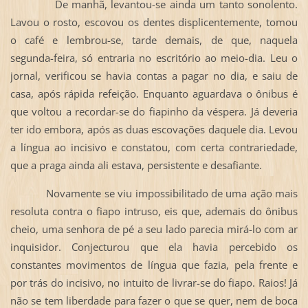
De manhã, levantou-se ainda um tanto sonolento.
Lavou o rosto, escovou os dentes displicentemente, tomou
o café e lembrou-se, tarde demais, de que, naquela
segunda-feira, só entraria no escritório ao meio-dia. Leu o
jornal, verificou se havia contas a pagar no dia, e saiu de
casa, após rápida refeição. Enquanto aguardava o ônibus é
que voltou a recordar-se do fiapinho da véspera. Já deveria
ter ido embora, após as duas escovações daquele dia. Levou
a língua ao incisivo e constatou, com certa contrariedade,
que a praga ainda ali estava, persistente e desafiante.
Novamente se viu impossibilitado de uma ação mais
resoluta contra o fiapo intruso, eis que, ademais do ônibus
cheio, uma senhora de pé a seu lado parecia mirá-lo com ar
inquisidor. Conjecturou que ela havia percebido os
constantes movimentos de língua que fazia, pela frente e
por trás do incisivo, no intuito de livrar-se do fiapo. Raios! Já
não se tem liberdade para fazer o que se quer, nem de boca