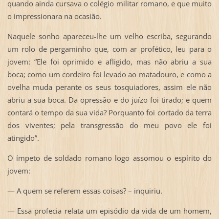
quando ainda cursava o colégio militar romano, e que muito
o impressionara na ocasião.
Naquele sonho apareceu-lhe um velho escriba, segurando
um rolo de pergaminho que, com ar profético, leu para o
jovem: “Ele foi oprimido e afligido, mas não abriu a sua
boca; como um cordeiro foi levado ao matadouro, e como a
ovelha muda perante os seus tosquiadores, assim ele não
abriu a sua boca. Da opressão e do juízo foi tirado; e quem
contará o tempo da sua vida? Porquanto foi cortado da terra
dos viventes; pela transgressão do meu povo ele foi
atingido”.
O ímpeto de soldado romano logo assomou o espírito do
jovem:
— A quem se referem essas coisas? – inquiriu.
— Essa profecia relata um episódio da vida de um homem,