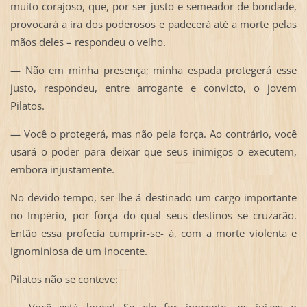
muito corajoso, que, por ser justo e semeador de bondade,
provocará a ira dos poderosos e padecerá até a morte pelas
mãos deles – respondeu o velho.
— Não em minha presença; minha espada protegerá esse
justo, respondeu, entre arrogante e convicto, o jovem
Pilatos.
— Você o protegerá, mas não pela força. Ao contrário, você
usará o poder para deixar que seus inimigos o executem,
embora injustamente.
No devido tempo, ser-lhe-á destinado um cargo importante
no Império, por força do qual seus destinos se cruzarão.
Então essa profecia cumprir-se- á, com a morte violenta e
ignominiosa de um inocente.
Pilatos não se conteve:
— Você está louco! Se ele for inocente, os juízes o