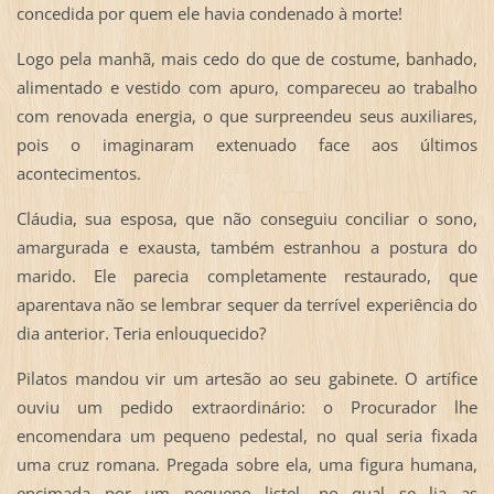
concedida por quem ele havia condenado à morte!
Logo pela manhã, mais cedo do que de costume, banhado,
alimentado e vestido com apuro, compareceu ao trabalho
com renovada energia, o que surpreendeu seus auxiliares,
pois o imaginaram extenuado face aos últimos
acontecimentos.
Cláudia, sua esposa, que não conseguiu conciliar o sono,
amargurada e exausta, também estranhou a postura do
marido. Ele parecia completamente restaurado, que
aparentava não se lembrar sequer da terrível experiência do
dia anterior. Teria enlouquecido?
Pilatos mandou vir um artesão ao seu gabinete. O artífice
ouviu um pedido extraordinário: o Procurador lhe
encomendara um pequeno pedestal, no qual seria fixada
uma cruz romana. Pregada sobre ela, uma figura humana,
encimada por um pequeno listel, no qual se lia as