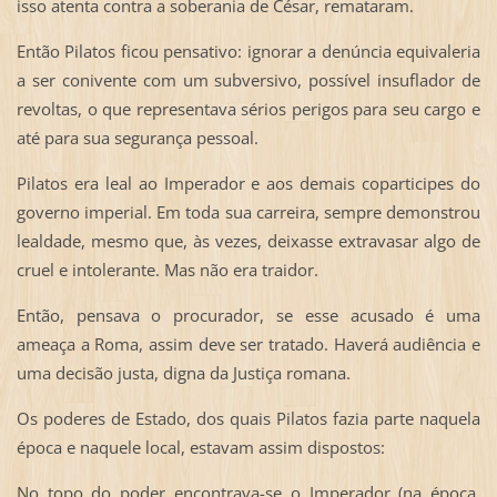
isso atenta contra a soberania de César, remataram.
Então Pilatos ficou pensativo: ignorar a denúncia equivaleria
a ser conivente com um subversivo, possível insuflador de
revoltas, o que representava sérios perigos para seu cargo e
até para sua segurança pessoal.
Pilatos era leal ao Imperador e aos demais coparticipes do
governo imperial. Em toda sua carreira, sempre demonstrou
lealdade, mesmo que, às vezes, deixasse extravasar algo de
cruel e intolerante. Mas não era traidor.
Então, pensava o procurador, se esse acusado é uma
ameaça a Roma, assim deve ser tratado. Haverá audiência e
uma decisão justa, digna da Justiça romana.
Os poderes de Estado, dos quais Pilatos fazia parte naquela
época e naquele local, estavam assim dispostos:
No topo do poder encontrava-se o Imperador (na época,