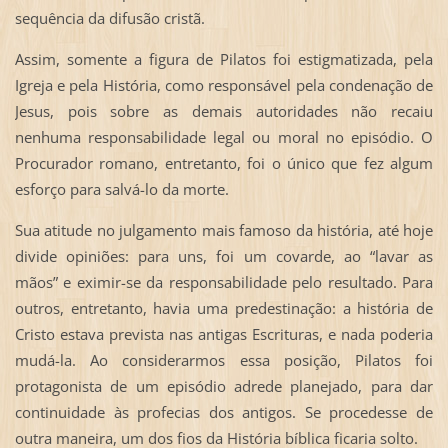
sequência da difusão cristã.
Assim, somente a figura de Pilatos foi estigmatizada, pela
Igreja e pela História, como responsável pela condenação de
Jesus, pois sobre as demais autoridades não recaiu
nenhuma responsabilidade legal ou moral no episódio. O
Procurador romano, entretanto, foi o único que fez algum
esforço para salvá-lo da morte.
Sua atitude no julgamento mais famoso da história, até hoje
divide opiniões: para uns, foi um covarde, ao “lavar as
mãos” e eximir-se da responsabilidade pelo resultado. Para
outros, entretanto, havia uma predestinação: a história de
Cristo estava prevista nas antigas Escrituras, e nada poderia
mudá-la. Ao considerarmos essa posição, Pilatos foi
protagonista de um episódio adrede planejado, para dar
continuidade às profecias dos antigos. Se procedesse de
outra maneira, um dos fios da História bíblica ficaria solto.