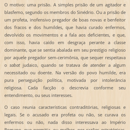
O motivo: uma prisão. A simples prisão de um agitador e
blasfemo, segundo os membros do Sinédrio. Ou a prisão de
um profeta, inofensivo pregador de boas novas e benfeitor
dos fracos e dos humildes, que havia curado enfermos,
devolvido os movimentos e a fala aos deficientes, e que,
com isso, havia caído em desgraça perante a classe
dominante, que se sentia abalada em seu prestígio religioso
por aquele pregador sem-cerimônia, que sequer respeitava
o
sabat
judaico, quando se tratava de atender a algum
necessitado ou doente. Na versão do povo humilde, era
pura perseguição política, motivada por intolerância
religiosa. Cada facção o descrevia conforme seu
entendimento, ou seus interesses.
O caso reunia características contraditórias, religiosas e
legais. Se o acusado era profeta ou não, se curava os
enfermos ou não, nada disso interessava ao Império
Romano, que permitia, ou melhor, por razões estratégicas,