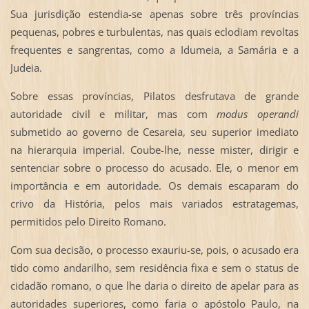
Sua jurisdição estendia-se apenas sobre três províncias
pequenas, pobres e turbulentas, nas quais eclodiam revoltas
frequentes e sangrentas, como a Idumeia, a Samária e a
Judeia.
Sobre essas províncias, Pilatos desfrutava de grande
autoridade civil e militar, mas com
modus operandi
submetido ao governo de Cesareia, seu superior imediato
na hierarquia imperial. Coube-lhe, nesse mister, dirigir e
sentenciar sobre o processo do acusado. Ele, o menor em
importância e em autoridade. Os demais escaparam do
crivo da História, pelos mais variados estratagemas,
permitidos pelo Direito Romano.
Com sua decisão, o processo exauriu-se, pois, o acusado era
tido como andarilho, sem residência fixa e sem o status de
cidadão romano, o que lhe daria o direito de apelar para as
autoridades superiores, como faria o apóstolo Paulo, na