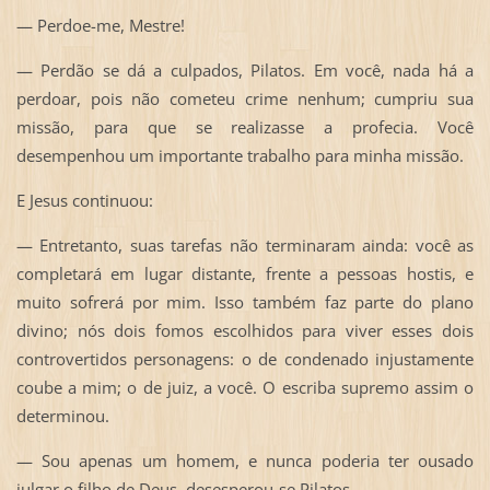
— Perdoe-me, Mestre!
— Perdão se dá a culpados, Pilatos. Em você, nada há a
perdoar, pois não cometeu crime nenhum; cumpriu sua
missão, para que se realizasse a profecia. Você
desempenhou um importante trabalho para minha missão.
E Jesus continuou:
— Entretanto, suas tarefas não terminaram ainda: você as
completará em lugar distante, frente a pessoas hostis, e
muito sofrerá por mim. Isso também faz parte do plano
divino; nós dois fomos escolhidos para viver esses dois
controvertidos personagens: o de condenado injustamente
coube a mim; o de juiz, a você. O escriba supremo assim o
determinou.
— Sou apenas um homem, e nunca poderia ter ousado
julgar o filho de Deus, desesperou-se Pilatos.