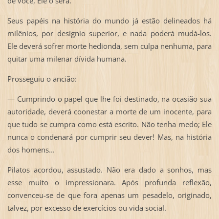
de você, Ele o será.
Seus papéis na história do mundo já estão delineados há
milênios, por desígnio superior, e nada poderá mudá-los.
Ele deverá sofrer morte hedionda, sem culpa nenhuma, para
quitar uma milenar dívida humana.
Prosseguiu o ancião:
— Cumprindo o papel que lhe foi destinado, na ocasião sua
autoridade, deverá coonestar a morte de um inocente, para
que tudo se cumpra como está escrito. Não tenha medo; Ele
nunca o condenará por cumprir seu dever! Mas, na história
dos homens...
Pilatos acordou, assustado. Não era dado a sonhos, mas
esse muito o impressionara. Após profunda reflexão,
convenceu-se de que fora apenas um pesadelo, originado,
talvez, por excesso de exercícios ou vida social.