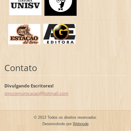
Contato
Divulgando Escritores!
smccomun
icacao@h
otmail.c
om
© 2013 Todos os direitos reservados.
Desenvolvido por
Webnode