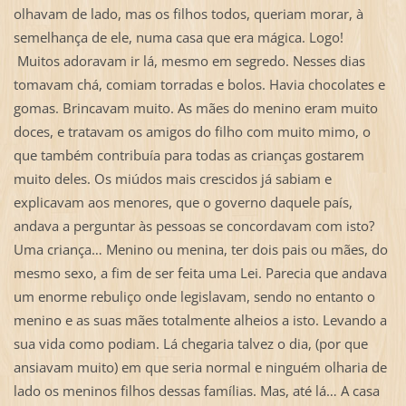
olhavam de lado, mas os filhos todos, queriam morar, à
semelhança de ele, numa casa que era mágica. Logo!
Muitos adoravam ir lá, mesmo em segredo. Nesses dias
tomavam chá, comiam torradas e bolos. Havia chocolates e
gomas. Brincavam muito. As mães do menino eram muito
doces, e tratavam os amigos do filho com muito mimo, o
que também contribuía para todas as crianças gostarem
muito deles. Os miúdos mais crescidos já sabiam e
explicavam aos menores, que o governo daquele país,
andava a perguntar às pessoas se concordavam com isto?
Uma criança… Menino ou menina, ter dois pais ou mães, do
mesmo sexo, a fim de ser feita uma Lei. Parecia que andava
um enorme rebuliço onde legislavam, sendo no entanto o
menino e as suas mães totalmente alheios a isto. Levando a
sua vida como podiam. Lá chegaria talvez o dia, (por que
ansiavam muito) em que seria normal e ninguém olharia de
lado os meninos filhos dessas famílias. Mas, até lá… A casa