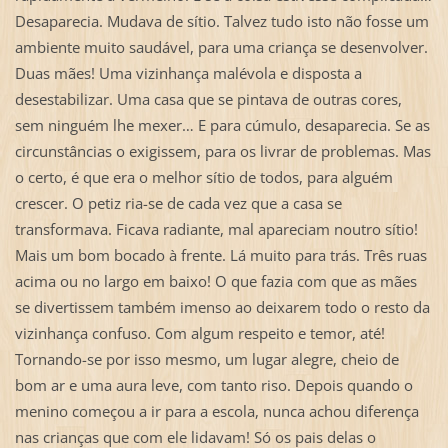
Desaparecia. Mudava de sítio. Talvez tudo isto não fosse um
ambiente muito saudável, para uma criança se desenvolver.
Duas mães! Uma vizinhança malévola e disposta a
desestabilizar. Uma casa que se pintava de outras cores,
sem ninguém lhe mexer… E para cúmulo, desaparecia. Se as
circunstâncias o exigissem, para os livrar de problemas. Mas
o certo, é que era o melhor sítio de todos, para alguém
crescer. O petiz ria-se de cada vez que a casa se
transformava. Ficava radiante, mal apareciam noutro sítio!
Mais um bom bocado à frente. Lá muito para trás. Três ruas
acima ou no largo em baixo! O que fazia com que as mães
se divertissem também imenso ao deixarem todo o resto da
vizinhança confuso. Com algum respeito e temor, até!
Tornando-se por isso mesmo, um lugar alegre, cheio de
bom ar e uma aura leve, com tanto riso. Depois quando o
menino começou a ir para a escola, nunca achou diferença
nas crianças que com ele lidavam! Só os pais delas o