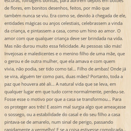
escuras, folhagens bonitas, para abrirem depois em botões
de flores, em bonitos desenhos, feitos, por mão que
também nunca se viu. Era como se, devido à chegada de ele,
entidades mágicas ou anjos celestiais, celebrassem a vinda
da criança, e pintassem a casa, como um hino ao amor. O
amor com que qualquer criança deve ser brindada na vida.
Mas não durou muito essa felicidade. As pessoas são más!
Invejosas e maledicentes e o menino filho de uma mãe, que
o gerou e de outra mulher, que ela amava e com quem
vivia, não podia, ser tido como tal… Filho de ambas! Onde já
se vira, alguém ter como pais, duas mães? Portanto, toda a
paz que houvera até ali… A natural vida que se leva, em
qualquer lugar em que tudo corre normalmente, perdeu-se.
Fosse esse o motivo por que a casa se transformou… Para
os proteger aos três! E assim mal surgia algo que ameaçasse
o sossego, ou a estabilidade do casal e do seu filho a casa
pintava-se de amarelo, num sinal de perigo, passando
rapidamente a vermelho! E se a coisa estivesse complicada…