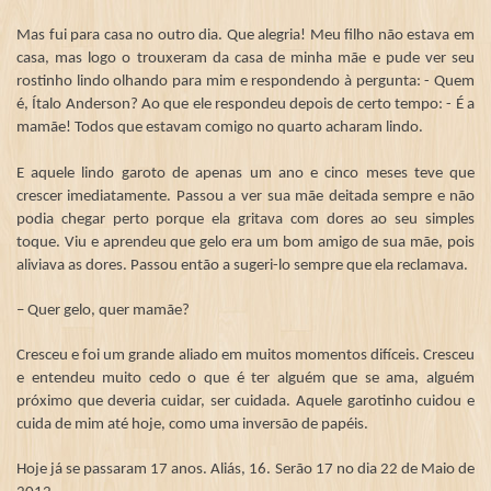
Mas fui para casa no outro dia. Que alegria! Meu filho não estava em
casa, mas logo o trouxeram da casa de minha mãe e pude ver seu
rostinho lindo olhando para mim e respondendo à pergunta: - Quem
é, Ítalo Anderson? Ao que ele respondeu depois de certo tempo: - É a
mamãe! Todos que estavam comigo no quarto acharam lindo.
E aquele lindo garoto de apenas um ano e cinco meses teve que
crescer imediatamente. Passou a ver sua mãe deitada sempre e não
podia chegar perto porque ela gritava com dores ao seu simples
toque. Viu e aprendeu que gelo era um bom amigo de sua mãe, pois
aliviava as dores. Passou então a sugeri-lo sempre que ela reclamava.
– Quer gelo, quer mamãe?
Cresceu e foi um grande aliado em muitos momentos difíceis. Cresceu
e entendeu muito cedo o que é ter alguém que se ama, alguém
próximo que deveria cuidar, ser cuidada. Aquele garotinho cuidou e
cuida de mim até hoje, como uma inversão de papéis.
Hoje já se passaram 17 anos. Aliás, 16. Serão 17 no dia 22 de Maio de