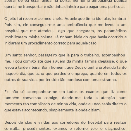
apesar de eu estar ainda na porta, nenhuma ambulância pública
queria me transportar e não tinha dinheiro para pagar uma particular.
O jeito foi recorrer ao meu chefe. Aquele que tinha ido falar, lembra?
Pois sim, ele conseguiu-me uma ambulância que me levou a um
hospital que me atendeu. Logo que chegaram, os paramédicos
imobilizaram minha coluna. Já tinham ideia do que havia ocorrido e
iniciaram um procedimento correto para aquele caso.
Um santo senhor, passageiro que ia para o trabalho, acompanhou-
me. Ficou comigo até que alguém da minha família chegasse, o que
levou a tarde inteira. Bom homem, que Deus o tenha protegido tanto
naquele dia, que acho que perdeu o emprego, quanto em todos os
outros de sua vida, por ter sido tão bondoso com uma estranha.
Ele não só acompanhou-me em todos os exames que fiz como
também conversou comigo, dando-me toda a atenção num
momento tão complicado de minha vida, onde eu não sabia direito o
que estava acontecendo, simplesmente ia onde diziam.
Depois de idas e vindas aos corredores do hospital para realizar
consulta, procedimentos, exames e retorno veio o diagnóstico: