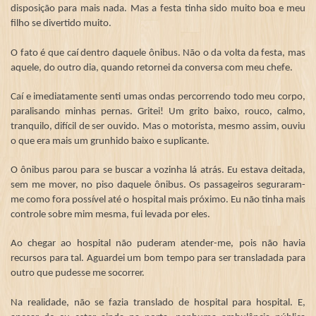
disposição para mais nada. Mas a festa tinha sido muito boa e meu
filho se divertido muito.
O fato é que caí dentro daquele ônibus. Não o da volta da festa, mas
aquele, do outro dia, quando retornei da conversa com meu chefe.
Caí e imediatamente senti umas ondas percorrendo todo meu corpo,
paralisando minhas pernas. Gritei! Um grito baixo, rouco, calmo,
tranquilo, difícil de ser ouvido. Mas o motorista, mesmo assim, ouviu
o que era mais um grunhido baixo e suplicante.
O ônibus parou para se buscar a vozinha lá atrás. Eu estava deitada,
sem me mover, no piso daquele ônibus. Os passageiros seguraram-
me como fora possível até o hospital mais próximo. Eu não tinha mais
controle sobre mim mesma, fui levada por eles.
Ao chegar ao hospital não puderam atender-me, pois não havia
recursos para tal. Aguardei um bom tempo para ser transladada para
outro que pudesse me socorrer.
Na realidade, não se fazia translado de hospital para hospital. E,