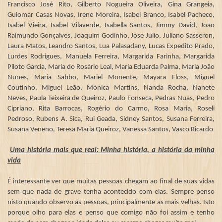
Francisco José Rito, Gilberto Nogueira Oliveira, Gina Grangeia,
Guiomar Casas Novas, Irene Moreira, Isabel Branco, Isabel Pacheco,
Isabel Vieira, Isabel Vilaverde, Isabella Santos, Jimmy David, João
Raimundo Gonçalves, Joaquim Godinho, Jose Julio, Juliano Sasseron,
Laura Matos, Leandro Santos, Lua Palasadany, Lucas Expedito Prado,
Lurdes Rodrigues, Manuela Ferreira, Margarida Farinha, Margarida
Piloto Garcia, Maria do Rosário Leal, Maria Eduarda Palma, Maria João
Nunes, Maria Sabbo, Mariel Monente, Mayara Floss, Miguel
Coutinho, Miguel Leão, Mónica Martins, Nanda Rocha, Nanete
Neves, Paula Teixeira de Queiroz, Paulo Fonseca, Pedras Nuas, Pedro
Cipriano, Rita Barrocas, Rogério do Carmo, Rosa Maria, Roseli
Pedroso, Rubens A. Sica, Rui Geada, Sidney Santos, Susana Ferreira,
Susana Veneno, Teresa Maria Queiroz, Vanessa Santos, Vasco Ricardo
Uma história mais que real: Minha história, a história da minha
vida
É interessante ver que muitas pessoas chegam ao final de suas vidas
sem que nada de grave tenha acontecido com elas. Sempre penso
nisto quando observo as pessoas, principalmente as mais velhas. Isto
porque olho para elas e penso que comigo não foi assim e tenho