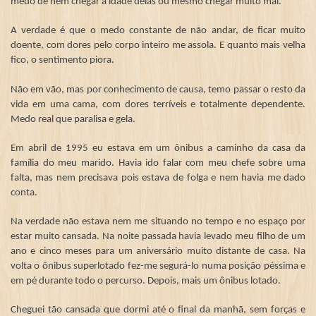
medo de nem chegar a idade delas ou mesmo chegar muito mal.
A verdade é que o medo constante de não andar, de ficar muito
doente, com dores pelo corpo inteiro me assola. E quanto mais velha
fico, o sentimento piora.
Não em vão, mas por conhecimento de causa, temo passar o resto da
vida em uma cama, com dores terríveis e totalmente dependente.
Medo real que paralisa e gela.
Em abril de 1995 eu estava em um ônibus a caminho da casa da
família do meu marido. Havia ido falar com meu chefe sobre uma
falta, mas nem precisava pois estava de folga e nem havia me dado
conta.
Na verdade não estava nem me situando no tempo e no espaço por
estar muito cansada. Na noite passada havia levado meu filho de um
ano e cinco meses para um aniversário muito distante de casa. Na
volta o ônibus superlotado fez-me segurá-lo numa posição péssima e
em pé durante todo o percurso. Depois, mais um ônibus lotado.
Cheguei tão cansada que dormi até o final da manhã, sem forças e