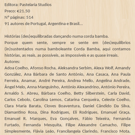
Editora: Pastelaria Studios
Preco: €21.50
Nº páginas: 514
91 autores de Portugal, Argentina e Brasil
...
Histórias (des)equilibradas dançando numa corda bamba.
Porque quem sente, sempre se sente em (des)equilíbrios
(in)sustentados numa bamboleante Corda Bamba, aqui contamos
histórias, as reais, as possíveis, as impossíveis e as quase irreais.
Autores:
Adoa Coelho, Afonso Rocha, Aleksandra Serbim, Alexa Wolf, Amandy
González, Ana Bárbara de Santo António, Ana Casaca, Ana Paula
Ferreira, Anamar, André Pereira, Andrea Mello, Angelina Andrade,
Ângel Melo, Anna Manguinho, António Alexandrino, António Pereira,
Arnaldo S. Abreu, Bárbara Coelho, Betty Silberstein, Carla David,
Carlos Cebolo, Carolina Lemos, Catarina Cerqueira, Celeste Coelho,
Clara Maria Barata, Cloves Boaventura, Daniel Cândido Da Silva,
Diamantino Rosa, Dina Rodrigues, Eli Rodrigues, Emanuel Graça,
Emanuel R. Marques, Eva Gonçalves, Fábio Teixeira, Fernanda
Furtado, Fernanda Mesquita, Filipe Alexandre Camacho, Filipe
Simplesmente, Flávia Leão, Francilangela Clarindo, Francisco Mota,