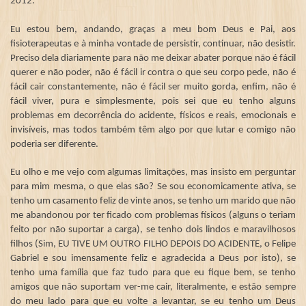
2012.
Eu estou bem, andando, graças a meu bom Deus e Pai, aos
fisioterapeutas e à minha vontade de persistir, continuar, não desistir.
Preciso dela diariamente para não me deixar abater porque não é fácil
querer e não poder, não é fácil ir contra o que seu corpo pede, não é
fácil cair constantemente, não é fácil ser muito gorda, enfim, não é
fácil viver, pura e simplesmente, pois sei que eu tenho alguns
problemas em decorrência do acidente, físicos e reais, emocionais e
invisíveis, mas todos também têm algo por que lutar e comigo não
poderia ser diferente.
Eu olho e me vejo com algumas limitações, mas insisto em perguntar
para mim mesma, o que elas são? Se sou economicamente ativa, se
tenho um casamento feliz de vinte anos, se tenho um marido que não
me abandonou por ter ficado com problemas físicos (alguns o teriam
feito por não suportar a carga), se tenho dois lindos e maravilhosos
filhos (Sim, EU TIVE UM OUTRO FILHO DEPOIS DO ACIDENTE, o Felipe
Gabriel e sou imensamente feliz e agradecida a Deus por isto), se
tenho uma família que faz tudo para que eu fique bem, se tenho
amigos que não suportam ver-me cair, literalmente, e estão sempre
do meu lado para que eu volte a levantar, se eu tenho um Deus