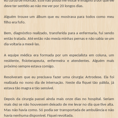
eu curtia de montão. Este não podia me visitar e imagino a dor que ele
deve ter sentido ao não me ver por 20 longos dias.
Alguém trouxe um álbum que eu mostrava para todos como meu
filho era fofo.
Bem, diagnóstico realizado, transferida para a enfermaria, fui sendo
então tratada. Até então não mexia minhas pernas e não sabia se um
dia voltaria a mexê-las.
A equipe médica era formada por um especialista em coluna, um
residente, fisioterapeuta, enfermeira e atendentes. Alguém mais
próximo sempre estava comigo.
Resolveram que eu precisava fazer uma cirurgia: Artrodese. Ela foi
realizada no nono dia de internação. Neste dia fiquei tão pálida, já
estava tão magra e tão sensível.
Depois da cirurgia passei ainda mais onze dias no hospital. Seriam
mais dez se não houvessem deixado de me levar no dia que tive alta.
Mas não havia como. Só podia ser transportada de ambulância e não
havia nenhuma disponível. Fiquei revoltada.