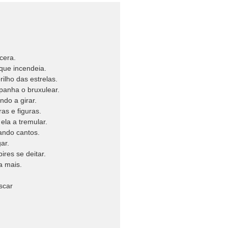
cera.
que incendeia.
ilho das estrelas.
panha o bruxulear.
ndo a girar.
as e figuras.
ela a tremular.
ando cantos.
ar.
ires se deitar.
a mais.
.
scar