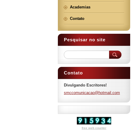
Academias
Contato
Pesquisar no site
Contato
Divulgando Escritores!
smccomun
icacao@h
otmail.c
om
free web counter