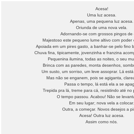
Acesa!
Uma luz acesa.
Apenas, uma pequena luz acesa.
Oriunda de uma nova vela.
Adornando-se com grossos pingos de 
Majestoso este pequeno lume altivo com poder 
Apoiada em um pires gasto, a banhar-se pelo fino br
Chuva fina, tipicamente, jovenzinha e franzina acom
Pequenina ilumina, todas as noites, o seu mu
Brinca com as paredes, monta desenhos, sombr
Um susto, um sorriso, um leve assoprar. Lá está 
Mas não se enganem, pois se agiganta, clare
Passa o tempo, lá está ela a se apag
Trepida pra lá, treme para cá, resistindo até no p
O tempo passou. Acabou! Não se levant
Em seu lugar; nova vela a colocar
Outra, a começar. Novos desejos a pi
Acesa! Outra luz acesa.
Assim como nós.