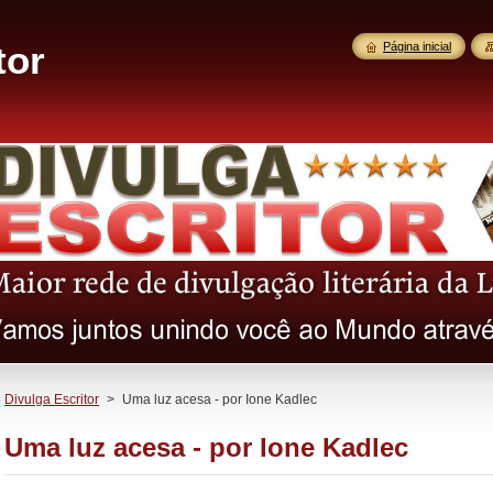
tor
Página inicial
Divulga Escritor
>
Uma luz acesa - por Ione Kadlec
Uma luz acesa - por Ione Kadlec