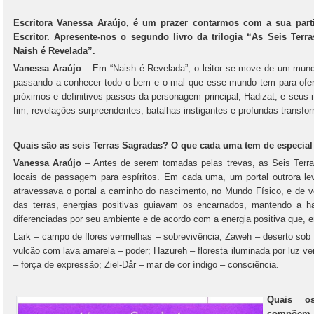
Escritora Vanessa Araújo, é um prazer contarmos com a sua part
Escritor. Apresente-nos o segundo livro da trilogia “As Seis Ter
Naish é Revelada”.
Vanessa Araújo
– Em “Naish é Revelada”, o leitor se move de um mundo
passando a conhecer todo o bem e o mal que esse mundo tem para ofer
próximos e definitivos passos da personagem principal, Hadizat, e seu
fim, revelações surpreendentes, batalhas instigantes e profundas transfo
Quais são as seis Terras Sagradas? O que cada uma tem de especial 
Vanessa Araújo
– Antes de serem tomadas pelas trevas, as Seis Ter
locais de passagem para espíritos. Em cada uma, um portal outrora le
atravessava o portal a caminho do nascimento, no Mundo Físico, e de v
das terras, energias positivas guiavam os encarnados, mantendo a h
diferenciadas por seu ambiente e de acordo com a energia positiva que, en
Lark – campo de flores vermelhas – sobrevivência; Zaweh – deserto sob
vulcão com lava amarela – poder; Hazureh – floresta iluminada por luz ve
– força de expressão; Ziel-Dår – mar de cor índigo – consciência.
Quais os
compõem 