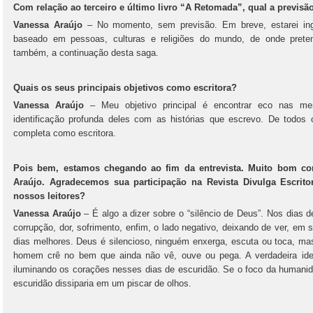
Com relação ao terceiro e último livro “A Retomada”, qual a previs
Vanessa Araújo
– No momento, sem previsão. Em breve, estarei in
baseado em pessoas, culturas e religiões do mundo, de onde pretend
também, a continuação desta saga.
Quais os seus principais objetivos como escritora?
Vanessa Araújo
– Meu objetivo principal é encontrar eco nas me
identificação profunda deles com as histórias que escrevo. De todos
completa como escritora.
Pois bem, estamos chegando ao fim da entrevista. Muito bom con
Araújo. Agradecemos sua participação na Revista Divulga Escrit
nossos leitores?
Vanessa Araújo
– É algo a dizer sobre o “silêncio de Deus”. Nos dias 
corrupção, dor, sofrimento, enfim, o lado negativo, deixando de ver, em
dias melhores. Deus é silencioso, ninguém enxerga, escuta ou toca, ma
homem crê no bem que ainda não vê, ouve ou pega. A verdadeira iden
iluminando os corações nesses dias de escuridão. Se o foco da humanida
escuridão dissiparia em um piscar de olhos.