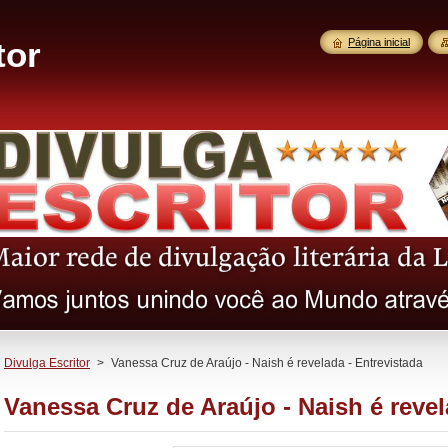
tor
Página inicial
Divulga Escritor
>
Vanessa Cruz de Araújo - Naish é revelada - Entrevistada
Vanessa Cruz de Araújo - Naish é revel