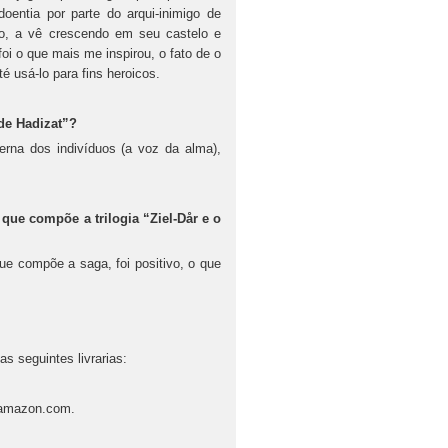
doentia por parte do arqui-inimigo de
do, a vê crescendo em seu castelo e
oi o que mais me inspirou, o fato de o
é usá-lo para fins heroicos.
 de Hadizat”?
erna dos indivíduos (a voz da alma),
que compõe a trilogia “Ziel-Dår e o
que compõe a saga, foi positivo, o que
as seguintes livrarias:
e amazon.com.