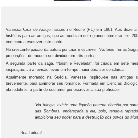
Vanessa Cruz de Araújo nasceu no Recife (PE) em 1981. Aos doze ano
histórias para as amigas, que as recebiam com grande interesse. Em 20
começou a escrever este conto.
Na crescente paixão da autora por criar e escrever, “As Seis Terras Sag
proporções, de modo a ser dividido em três partes.
A segunda parte da saga, “Naish é Revelada”, foi criada em sete mes
inspiração. Já a revisão levou um tempo maior para ser concluída.
Atualmente morando na Suécia, Vanessa inspirou-se nas antigas s
brevemente, para aprimorar seu romance. Formada em Ciências Biológi
ela redefiniu, a partir de seu amor por escrever, a sua profissão.
“Na trilogia, existe uma ligação paterna doentia por part
das Sombras, endereçada a ela, pois, tendo-a raptad
ambiciona seu poder para a destruição dos povos do Mun
Boa Leitura!