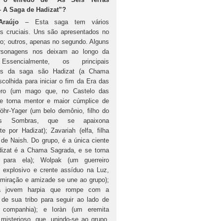
 A Saga de Hadizat”?
 Araújo
– Esta saga tem vários
s cruciais. Uns são apresentados no
vro; outros, apenas no segundo. Alguns
rsonagens nos deixam ao longo da
 Essencialmente, os principais
ns da saga são Hadizat (a Chama
colhida para iniciar o fim da Era das
Nero (um mago que, no Castelo das
 torna mentor e maior cúmplice de
Döhr-Yager (um belo demônio, filho do
as Sombras, que se apaixona
e por Hadizat); Zavariah (elfa, filha
 de Naish. Do grupo, é a única ciente
izat é a Chama Sagrada, e se torna
para ela); Wolpak (um guerreiro
, explosivo e crente assíduo na Luz,
dmiração e amizade se une ao grupo);
a jovem harpia que rompe com a
 de sua tribo para seguir ao lado de
 companhia); e Ioràn (um eremita
misterioso, que, unindo-se ao grupo,