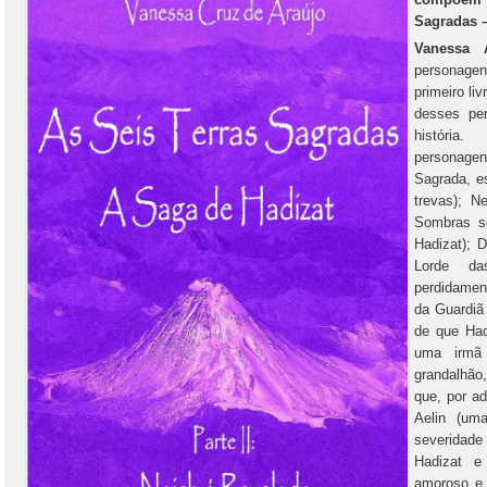
Sagradas –
Vanessa
personagen
primeiro li
desses pe
história.
personage
Sagrada, es
trevas); 
Sombras se
Hadizat); 
Lorde d
perdidament
da Guardiã
de que Had
uma irmã 
grandalhão
que, por a
Aelin (um
severidade
Hadizat e
amoroso e 