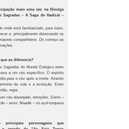
icipação mais uma vez na Divulga
ras Sagradas – A Saga de Hadizat –
 onde está familiarizado, para outro,
ecer e, principalmente observando os
s maiores companheiros. Do começo ao
rmações.
que as diferencia?
ras Sagradas do Mundo Enérgico eram
vava a um céu específico. O espírito
olta para o céu após a morte. Através
armonia da vida e a evolução. Eram
tão, regia:
 um céu alaranjado, emoções; Earon –
rde – amor; Maadik – rio azul-turquesa
 principais personagens que
o enredo de “As Seis Terras