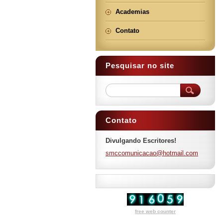
Academias
Contato
Pesquisar no site
Contato
Divulgando Escritores!
smccomun
icacao@h
otmail.c
om
free web counter