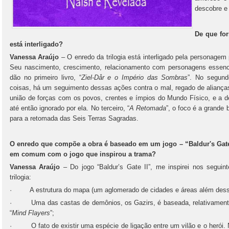
descobre e 
De que for
está interligado?
Vanessa Araújo
– O enredo da trilogia está interligado pela personagem
Seu nascimento, crescimento, relacionamento com personagens essenci
dão no primeiro livro, “
Ziel-Dår e o Império das Sombras
”. No segund
coisas, há um seguimento dessas ações contra o mal, regado de alianç
união de forças com os povos, crentes e ímpios do Mundo Físico, e a de
até então ignorado por ela. No terceiro, “
A Retomada
”, o foco é a grande 
para a retomada das Seis Terras Sagradas.
O enredo que compõe a obra é baseado em um jogo – “Baldur's Gate I
em comum com o jogo que inspirou a trama?
Vanessa Araújo
– Do jogo “Baldur’s Gate II”, me inspirei nos seguinte
trilogia:
· A estrutura do mapa (um aglomerado de cidades e áreas além dess
· Uma das castas de demônios, os Gazirs, é baseada, relativamente,
“
Mind Flayers
”;
· O fato de existir uma espécie de ligação entre um vilão e o herói. 