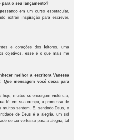
ão para o seu lançamento?
gressando em um curso espetacular,
o extrair inspiração para escrever,
ntes e corações dos leitores, uma
 os objetivos, esse é o que mais me
hecer melhor a escritora Vanessa
or. Que mensagem você deixa para
de hoje, muitos só enxergam violência,
 sua fé, em sua crença, a promessa de
s muitos sentem. E, sentindo Deus, o
tidade de Deus é a alegria, um sol
de se convertesse para a alegria, tal