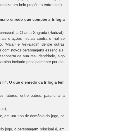
realiza um belo propósito entre eles).
ma o enredo que compõe a trilogia
 principal, a Chama Sagrada (Hadizat).
ais e ações iniciais contra o mal se
o, “
Naish é Revelada
”
,
dentre outras
as com novos personagens essenciais,
scoberta de sua real identidade, algo
batalha incitada principalmente por ela,
I”. O que o enredo da trilogia tem
s fatores, entre outros, para criar a
as);
 em um tipo de demônio do jogo, os
No jogo, o personagem principal é, em