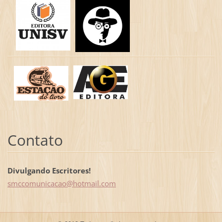
Contato
Divulgando Escritores!
smccomun
icacao@h
otmail.c
om