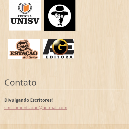
Contato
Divulgando Escritores!
smccomun
icacao@h
otmail.c
om