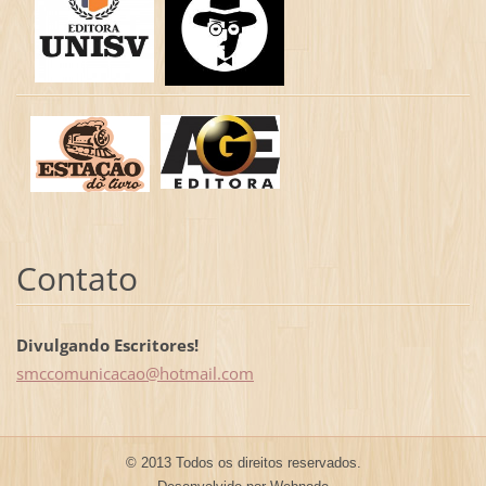
Contato
Divulgando Escritores!
smccomun
icacao@h
otmail.c
om
© 2013 Todos os direitos reservados.