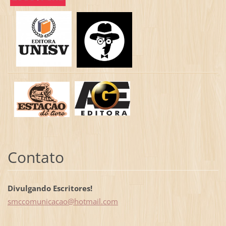
Contato
Divulgando Escritores!
smccomun
icacao@h
otmail.c
om