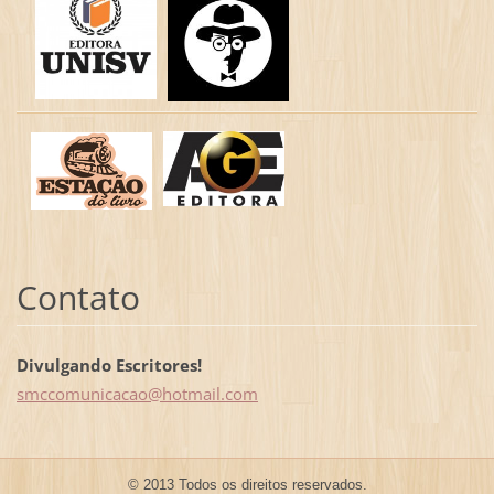
Contato
Divulgando Escritores!
smccomun
icacao@h
otmail.c
om
© 2013 Todos os direitos reservados.