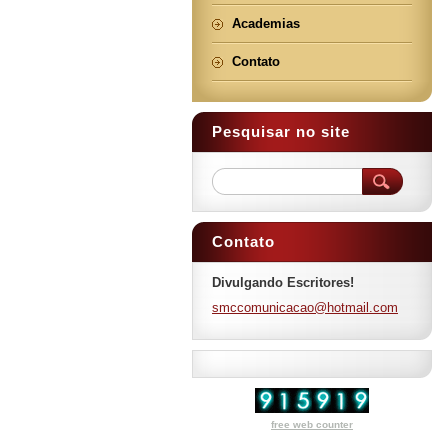
Academias
Contato
Pesquisar no site
Contato
Divulgando Escritores!
smccomun
icacao@h
otmail.c
om
free web counter