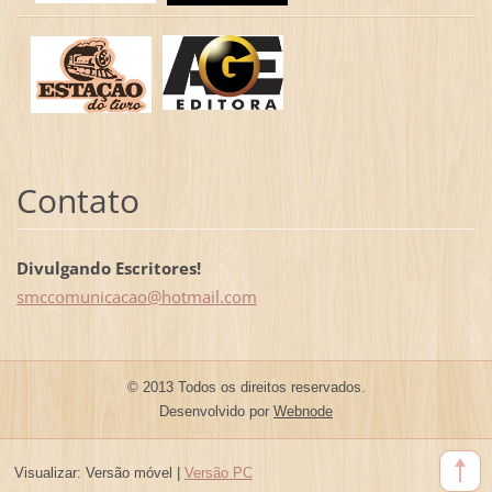
Contato
Divulgando Escritores!
smccomun
icacao@h
otmail.c
om
© 2013 Todos os direitos reservados.
Desenvolvido por
Webnode
Visualizar:
Versão móvel
|
Versão PC