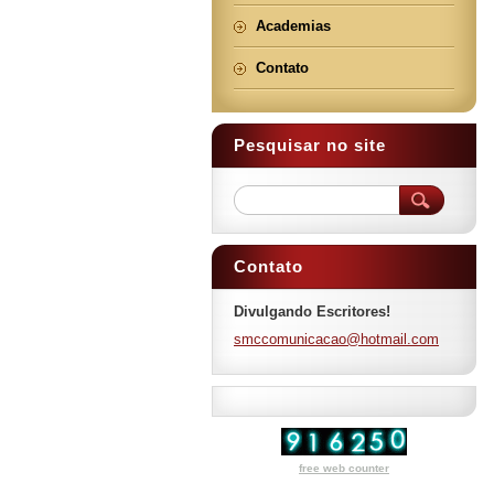
Academias
Contato
Pesquisar no site
Contato
Divulgando Escritores!
smccomun
icacao@h
otmail.c
om
free web counter