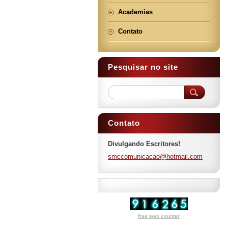
Academias
Contato
Pesquisar no site
Contato
Divulgando Escritores!
smccomun
icacao@h
otmail.c
om
free web counter