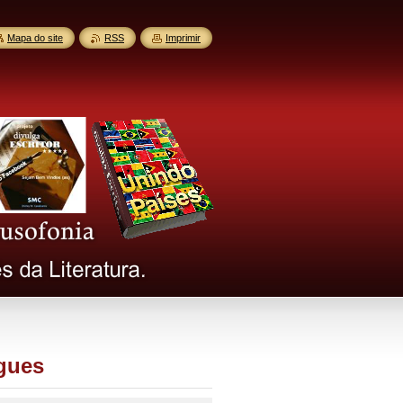
Mapa do site
RSS
Imprimir
gues