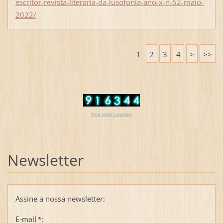
escritor-revista-literaria-da-lusofonia-ano-x-n-52-maio-
2022/
1
2
3
4
>
>>
free web counter
Newsletter
Assine a nossa newsletter:
E-mail *: