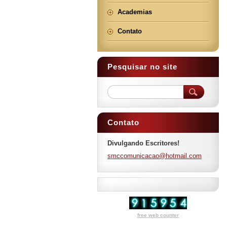
Academias
Contato
Pesquisar no site
Contato
Divulgando Escritores!
smccomun
icacao@h
otmail.c
om
free web counter