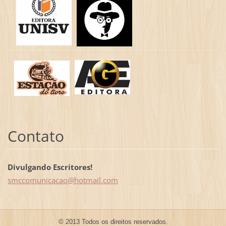
Contato
Divulgando Escritores!
smccomun
icacao@h
otmail.c
om
© 2013 Todos os direitos reservados.