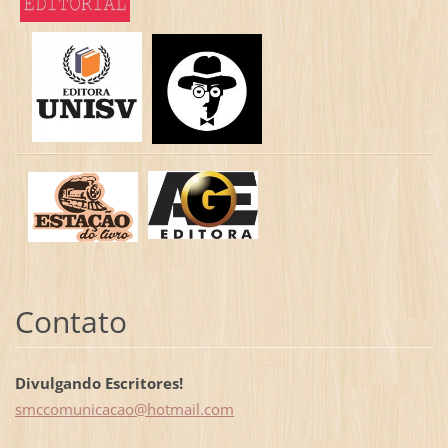
Contato
Divulgando Escritores!
smccomun
icacao@h
otmail.c
om