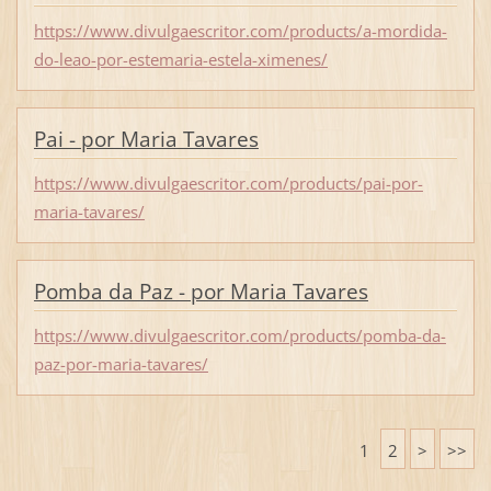
https://www.divulgaescritor.com/products/a-mordida-
do-leao-por-estemaria-estela-ximenes/
Pai - por Maria Tavares
https://www.divulgaescritor.com/products/pai-por-
maria-tavares/
Pomba da Paz - por Maria Tavares
https://www.divulgaescritor.com/products/pomba-da-
paz-por-maria-tavares/
1
2
>
>>