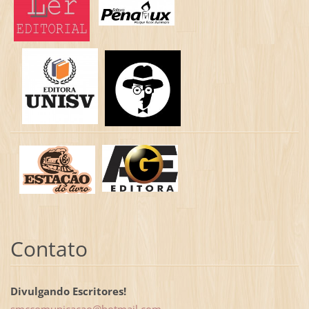
Contato
Divulgando Escritores!
smccomun
icacao@h
otmail.c
om