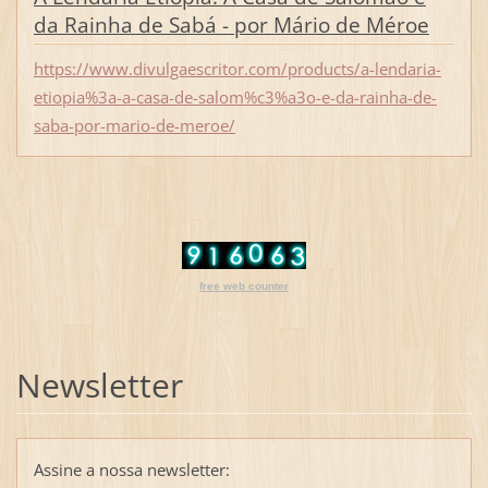
da Rainha de Sabá - por Mário de Méroe
https://www.divulgaescritor.com/products/a-lendaria-
etiopia%3a-a-casa-de-salom%c3%a3o-e-da-rainha-de-
saba-por-mario-de-meroe/
free web counter
Newsletter
Assine a nossa newsletter: