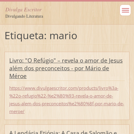
Divulga Escritor
Divulgando Literatura
Etiqueta: mario
Livro: "O Refúgio" – revela o amor de Jesus
além dos preconceitos‏ - por Mário de
Méroe
https://www.divulgaescritor.com/products/livro%3a-
%22o-refugio%22-%e2%80%93-revela-o-amor-de-
jesus-alem-dos-preconceitos%e2%80%8f-por-mario-de-
meroe/
A Lendária Etiópia: A Casa de Salomão e