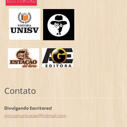
Contato
Divulgando Escritores!
smccomun
icacao@h
otmail.c
om