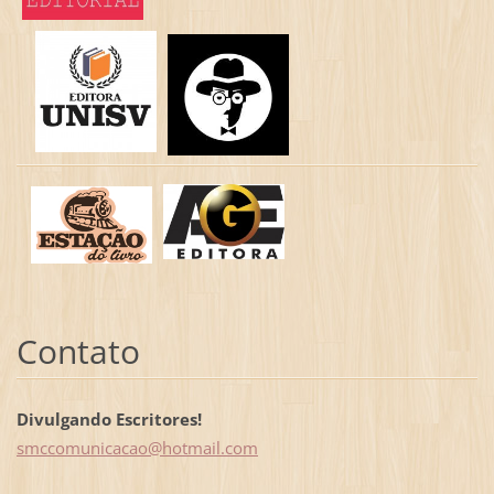
Contato
Divulgando Escritores!
smccomun
icacao@h
otmail.c
om