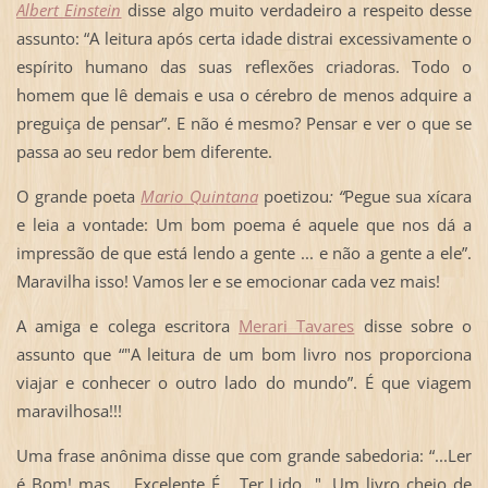
Albert Einstein
disse algo muito verdadeiro a respeito desse
assunto: “A leitura após certa idade distrai excessivamente o
espírito humano das suas reflexões criadoras. Todo o
homem que lê demais e usa o cérebro de menos adquire a
preguiça de pensar”. E não é mesmo? Pensar e ver o que se
passa ao seu redor bem diferente.
O grande poeta
Mario Quintana
poetizou
: “
Pegue sua xícara
e leia a vontade: Um bom poema é aquele que nos dá a
impressão de que está lendo a gente ... e não a gente a ele”.
Maravilha isso! Vamos ler e se emocionar cada vez mais!
A amiga e colega escritora
Merari Tavares
disse sobre o
assunto que “"A leitura de um bom livro nos proporciona
viajar e conhecer o outro lado do mundo”. É que viagem
maravilhosa!!!
Uma frase anônima disse que com grande sabedoria: “...Ler
é Bom! mas,... Excelente É... Ter Lido...". Um livro cheio de