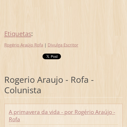
Etiquetas
:
Rogério Araújo Rofa
|
Divulga Escritor
Rogerio Araujo - Rofa -
Colunista
A primavera da vida - por Rogério Araújo -
Rofa