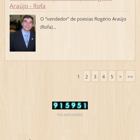
Araújo - Rofa
O “vendedor” de poesias Rogério Araújo
(Rofa)...
1
2
3
4
5
>
>>
free web counter