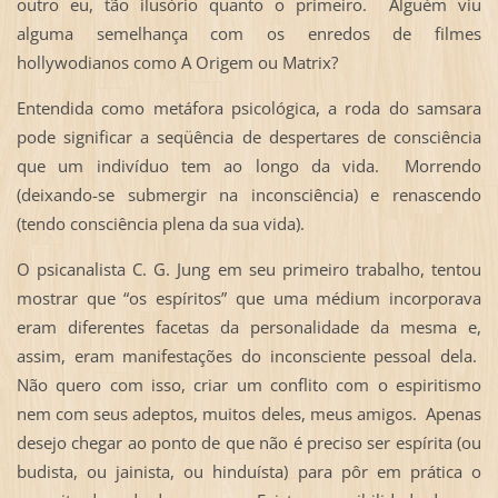
outro eu, tão ilusório quanto o primeiro. Alguém viu
alguma semelhança com os enredos de filmes
hollywodianos como A Origem ou Matrix?
Entendida como metáfora psicológica, a roda do samsara
pode significar a seqüência de despertares de consciência
que um indivíduo tem ao longo da vida. Morrendo
(deixando-se submergir na inconsciência) e renascendo
(tendo consciência plena da sua vida).
O psicanalista C. G. Jung em seu primeiro trabalho, tentou
mostrar que “os espíritos” que uma médium incorporava
eram diferentes facetas da personalidade da mesma e,
assim, eram manifestações do inconsciente pessoal dela.
Não quero com isso, criar um conflito com o espiritismo
nem com seus adeptos, muitos deles, meus amigos. Apenas
desejo chegar ao ponto de que não é preciso ser espírita (ou
budista, ou jainista, ou hinduísta) para pôr em prática o