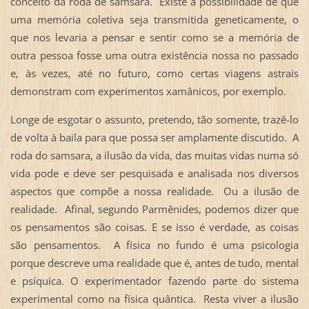
conceito da roda de samsara. Existe a possibilidade de que
uma memória coletiva seja transmitida geneticamente, o
que nos levaria a pensar e sentir como se a memória de
outra pessoa fosse uma outra existência nossa no passado
e, às vezes, até no futuro, como certas viagens astrais
demonstram com experimentos xamânicos, por exemplo.
Longe de esgotar o assunto, pretendo, tão somente, trazê-lo
de volta à baila para que possa ser amplamente discutido. A
roda do samsara, a ilusão da vida, das muitas vidas numa só
vida pode e deve ser pesquisada e analisada nos diversos
aspectos que compõe a nossa realidade. Ou a ilusão de
realidade. Afinal, segundo Parmênides, podemos dizer que
os pensamentos são coisas. E se isso é verdade, as coisas
são pensamentos. A física no fundo é uma psicologia
porque descreve uma realidade que é, antes de tudo, mental
e psíquica. O experimentador fazendo parte do sistema
experimental como na física quântica. Resta viver a ilusão