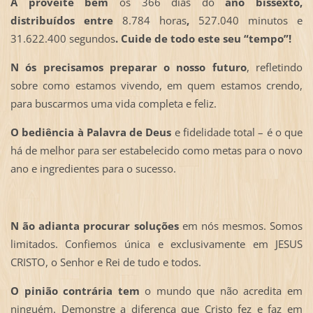
A
proveite bem
os 366 dias do
ano bissexto,
distribuídos entre
8.784 horas
,
527.040 minutos e
31.622.400 segundos
.
Cuide de todo este seu “tempo”!
N
ós precisamos preparar o nosso futuro
, refletindo
sobre como estamos vivendo, em quem estamos crendo,
para buscarmos uma vida completa e feliz.
O
bediência à Palavra de Deus
e fidelidade total – é o que
há de melhor para ser estabelecido como metas para o novo
ano e ingredientes para o sucesso.
N
ão adianta procurar soluções
em nós mesmos. Somos
limitados. Confiemos única e exclusivamente em JESUS
CRISTO, o Senhor e Rei de tudo e todos.
O
pinião contrária tem
o mundo que não acredita em
ninguém. Demonstre a diferença que Cristo fez e faz em