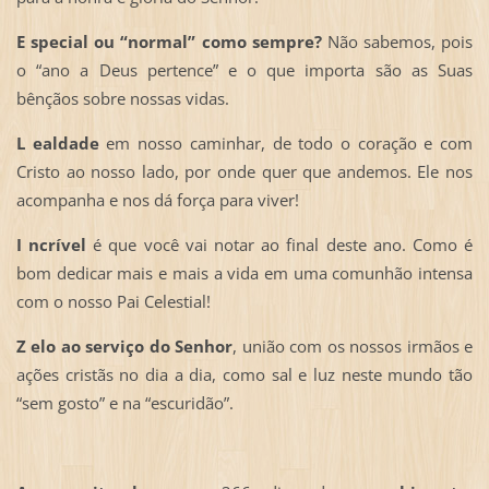
E
special ou “normal” como sempre?
Não sabemos, pois
o “ano a Deus pertence” e o que importa são as Suas
bênçãos sobre nossas vidas.
L
ealdade
em nosso caminhar, de todo o coração e com
Cristo ao nosso lado, por onde quer que andemos. Ele nos
acompanha e nos dá força para viver!
I
ncrível
é que você vai notar ao final deste ano. Como é
bom dedicar mais e mais a vida em uma comunhão intensa
com o nosso Pai Celestial!
Z
elo ao serviço do Senhor
, união com os nossos irmãos e
ações cristãs no dia a dia, como sal e luz neste mundo tão
“sem gosto” e na “escuridão”.