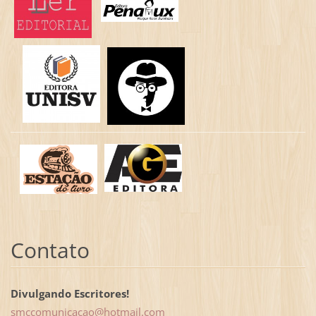
Contato
Divulgando Escritores!
smccomun
icacao@h
otmail.c
om