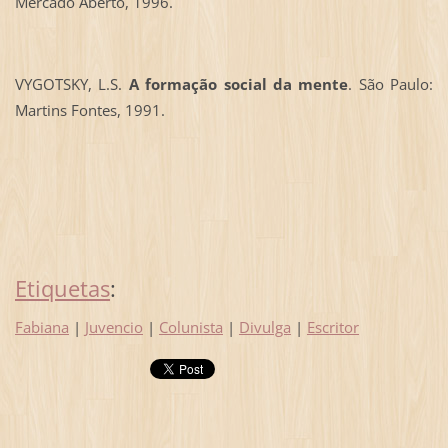
Mercado Aberto, 1996.
VYGOTSKY, L.S.
A formação social da mente
. São Paulo:
Martins Fontes, 1991.
Etiquetas
:
Fabiana
|
Juvencio
|
Colunista
|
Divulga
|
Escritor