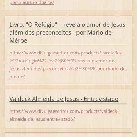
por-mauricio-duarte/
Livro: "O Refúgio" – revela o amor de Jesus
além dos preconceitos‏ - por Mário de
Méroe
https://www.divulgaescritor.com/products/livro%3a-
%22o-refugio%22-%e2%80%93-revela-o-amor-de-
jesus-alem-dos-preconceitos%e2%80%8f-por-mario-de-
meroe/
Valdeck Almeida de Jesus - Entrevistado
https://www.divulgaescritor.com/products/valdeck-
almeida-de-jesus-entrevistado/