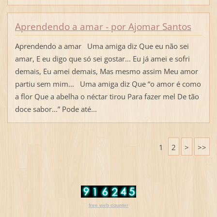
Aprendendo a amar - por Ajomar Santos
Aprendendo a amar Uma amiga diz Que eu não sei
amar, E eu digo que só sei gostar... Eu já amei e sofri
demais, Eu amei demais, Mas mesmo assim Meu amor
partiu sem mim... Uma amiga diz Que “o amor é como
a flor Que a abelha o néctar tirou Para fazer mel De tão
doce sabor...” Pode até...
1
2
>
>>
free web counter