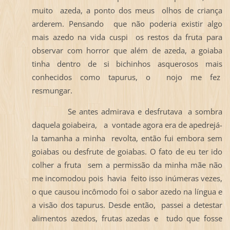
muito azeda, a ponto dos meus olhos de criança
arderem. Pensando que não poderia existir algo
mais azedo na vida cuspi os restos da fruta para
observar com horror que além de azeda, a goiaba
tinha dentro de si bichinhos asquerosos mais
conhecidos como tapurus, o nojo me fez
resmungar.
Se antes admirava e desfrutava a sombra
daquela goiabeira, a vontade agora era de apedrejá-
la tamanha a minha revolta, então fui embora sem
goiabas ou desfrute de goiabas. O fato de eu ter ido
colher a fruta sem a permissão da minha mãe não
me incomodou pois havia feito isso inúmeras vezes,
o que causou incômodo foi o sabor azedo na língua e
a visão dos tapurus. Desde então, passei a detestar
alimentos azedos, frutas azedas e tudo que fosse