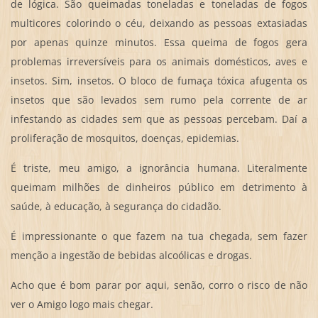
de lógica. São queimadas toneladas e toneladas de fogos
multicores colorindo o céu, deixando as pessoas extasiadas
por apenas quinze minutos. Essa queima de fogos gera
problemas irreversíveis para os animais domésticos, aves e
insetos. Sim, insetos. O bloco de fumaça tóxica afugenta os
insetos que são levados sem rumo pela corrente de ar
infestando as cidades sem que as pessoas percebam. Daí a
proliferação de mosquitos, doenças, epidemias.
É triste, meu amigo, a ignorância humana. Literalmente
queimam milhões de dinheiros público em detrimento à
saúde, à educação, à segurança do cidadão.
É impressionante o que fazem na tua chegada, sem fazer
menção a ingestão de bebidas alcoólicas e drogas.
Acho que é bom parar por aqui, senão, corro o risco de não
ver o Amigo logo mais chegar.