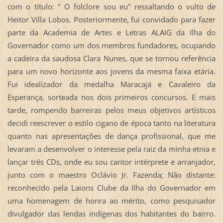
com o título: " O folclore sou eu" ressaltando o vulto de
Heitor Villa Lobos. Posteriormente, fui convidado para fazer
parte da Academia de Artes e Letras ALAIG da Ilha do
Governador como um dos membros fundadores, ocupando
a cadeira da saudosa Clara Nunes, que se tornou referência
para um novo horizonte aos jovens da mesma faixa etária.
Fui idealizador da medalha Maracajá e Cavaleiro da
Esperança, sorteada nos dois primeiros concursos. E mais
tarde, rompendo barreiras pelos meus objetivos artísticos
decidi reescrever o estilo cigano de época tanto na literatura
quanto nas apresentações de dança profissional, que me
levaram a desenvolver o interesse pela raiz da minha etnia e
lançar três CDs, onde eu sou cantor intérprete e arranjador,
junto com o maestro Oclávio Jr. Fazenda; Não distante:
reconhecido pela Laions Clube da Ilha do Governador em
uma homenagem de honra ao mérito, como pesquisador
divulgador das lendas indígenas dos habitantes do bairro.