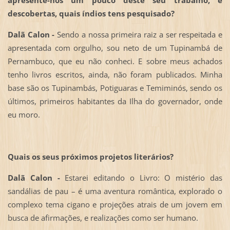
apresente-nos um pouco deste seu trabalho, e
descobertas, quais índios tens pesquisado?
Dalã Calon -
Sendo a nossa primeira raiz a ser respeitada e
apresentada com orgulho, sou neto de um Tupinambá de
Pernambuco, que eu não conheci. E sobre meus achados
tenho livros escritos, ainda, não foram publicados. Minha
base são os Tupinambás, Potiguaras e Temiminós, sendo os
últimos, primeiros habitantes da Ilha do governador, onde
eu moro.
Quais os seus próximos projetos literários?
Dalã Calon -
Estarei editando o Livro: O mistério das
sandálias de pau – é uma aventura romântica, explorado o
complexo tema cigano e projeções atrais de um jovem em
busca de afirmações, e realizações como ser humano.