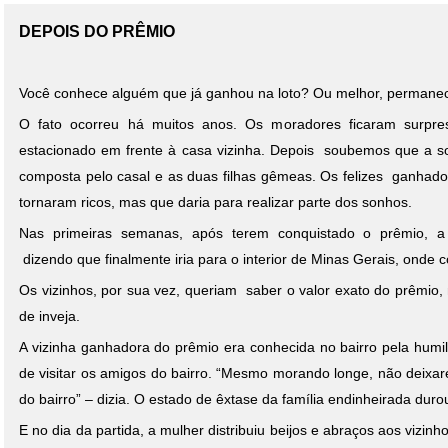
DEPOIS DO PRÊMIO
Você conhece alguém que já ganhou na loto? Ou melhor, perman
O fato ocorreu há muitos anos. Os moradores ficaram surpre
estacionado em frente à casa vizinha. Depois soubemos que a sor
composta pelo casal e as duas filhas gêmeas. Os felizes ganhad
tornaram ricos, mas que daria para realizar parte dos sonhos.
Nas primeiras semanas, após terem conquistado o prêmio, a 
dizendo que finalmente iria para o interior de Minas Gerais, onde 
Os vizinhos, por sua vez, queriam saber o valor exato do prêmio,
de inveja.
A vizinha ganhadora do prêmio era conhecida no bairro pela humil
de visitar os amigos do bairro. “Mesmo morando longe, não deixare
do bairro” – dizia. O estado de êxtase da família endinheirada duro
E no dia da partida, a mulher distribuiu beijos e abraços aos vizin