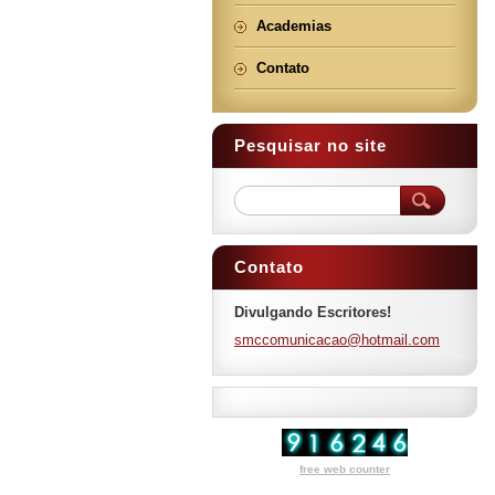
Academias
Contato
Pesquisar no site
Contato
Divulgando Escritores!
smccomun
icacao@h
otmail.c
om
free web counter