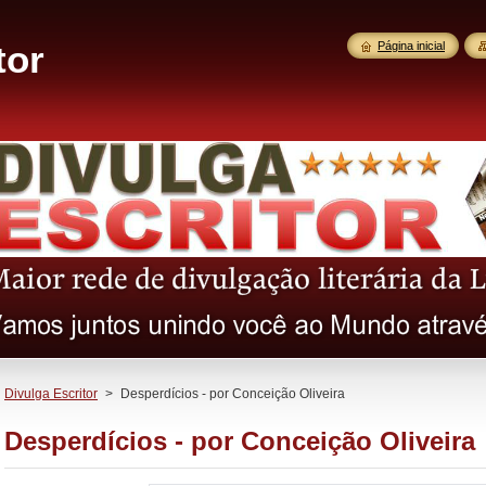
tor
Página inicial
Divulga Escritor
>
Desperdícios - por Conceição Oliveira
Desperdícios - por Conceição Oliveira