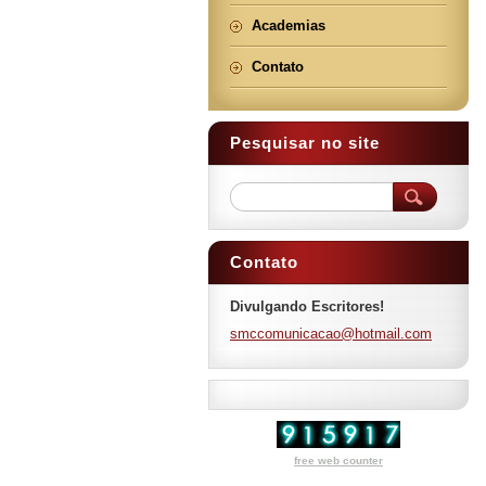
Academias
Contato
Pesquisar no site
Contato
Divulgando Escritores!
smccomun
icacao@h
otmail.c
om
free web counter