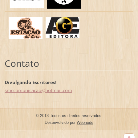
Contato
Divulgando Escritores!
smccomun
icacao@h
otmail.c
om
© 2013 Todos os direitos reservados.
Desenvolvido por
Webnode