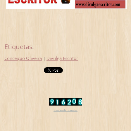
Etiquetas
:
Conceição Oliveira
|
Divulga Escritor
free web counter