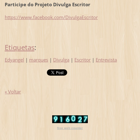
Participe do Projeto Divulga Escritor
https://www.facebook.com/DivulgaEscritor
Etiquetas
:
Edyangel
|
marques
|
Divulga
|
Escritor
|
Entrevista
« Voltar
free web counter