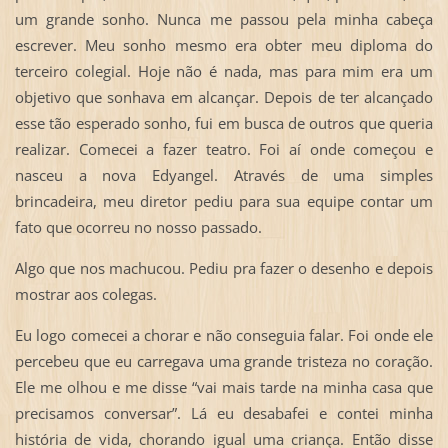
um grande sonho. Nunca me passou pela minha cabeça
escrever. Meu sonho mesmo era obter meu diploma do
terceiro colegial. Hoje não é nada, mas para mim era um
objetivo que sonhava em alcançar. Depois de ter alcançado
esse tão esperado sonho, fui em busca de outros que queria
realizar. Comecei a fazer teatro. Foi aí onde começou e
nasceu a nova Edyangel. Através de uma simples
brincadeira, meu diretor pediu para sua equipe contar um
fato que ocorreu no nosso passado.
Algo que nos machucou. Pediu pra fazer o desenho e depois
mostrar aos colegas.
Eu logo comecei a chorar e não conseguia falar. Foi onde ele
percebeu que eu carregava uma grande tristeza no coração.
Ele me olhou e me disse “vai mais tarde na minha casa que
precisamos conversar”. Lá eu desabafei e contei minha
história de vida, chorando igual uma criança. Então disse