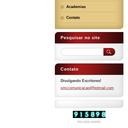
Academias
Contato
Pesquisar no site
Contato
Divulgando Escritores!
smccomun
icacao@h
otmail.c
om
free web counter