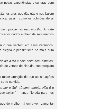
ixar novas experiências e culturas bem
tá nos ares que dão gás e nos fazem
o única, assim como os pulmões de ar
 sem problemas nem orgulho. Amo-te
sos adocicados e cheio de sentimentos
am o que sentem em seus versinhos.
 alegria e pessimismo na mais pura
o dia a dia e caia noite sem estrelas,
cia de versos de Neruda, que arrepiam
 maior atenção do que as situações
sofre na vida.
s ser o Sol, sê uma estrela. Não é o
 que sejas.”
– lança Neruda para nos
que de melhor há em viver. Lamentar