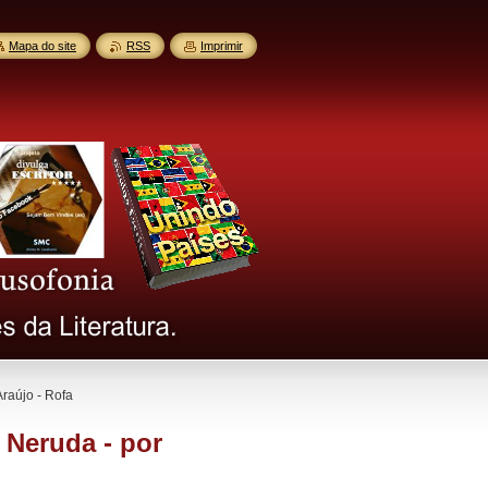
Mapa do site
RSS
Imprimir
Araújo - Rofa
 Neruda - por