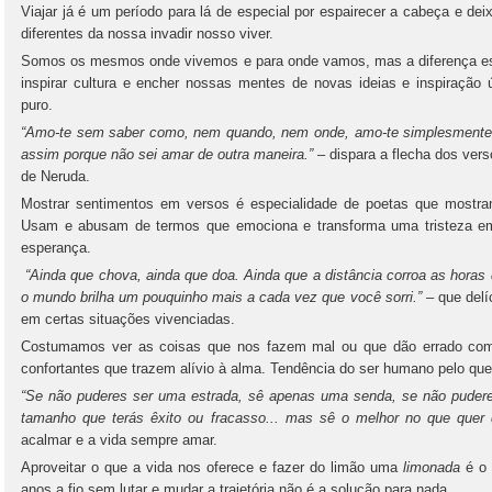
Viajar já é um período para lá de especial por espairecer a cabeça e de
diferentes da nossa invadir nosso viver.
Somos os mesmos onde vivemos e para onde vamos, mas a diferença es
inspirar cultura e encher nossas mentes de novas ideias e inspiraçã
puro.
“Amo-te sem saber como, nem quando, nem onde, amo-te simplesmente
assim porque não sei amar de outra maneira.”
– dispara a flecha dos ver
de Neruda.
Mostrar sentimentos em versos é especialidade de poetas que mostr
Usam e abusam de termos que emociona e transforma uma tristeza em
esperança.
“Ainda que chova, ainda que doa. Ainda que a distância corroa as horas d
o mundo brilha um pouquinho mais a cada vez que você sorri.”
– que delí
em certas situações vivenciadas.
Costumamos ver as coisas que nos fazem mal ou que dão errado com
confortantes que trazem alívio à alma. Tendência do ser humano pelo que 
“Se não puderes ser uma estrada, sê apenas uma senda, se não pudere
tamanho que terás êxito ou fracasso... mas sê o melhor no que quer
acalmar e a vida sempre amar.
Aproveitar o que a vida nos oferece e fazer do limão uma
limonada
é o 
anos a fio sem lutar e mudar a trajetória não é a solução para nada.