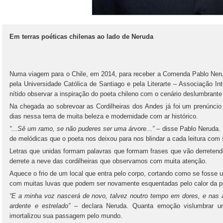
Em terras poéticas chilenas ao lado de Neruda
Numa viagem para o Chile, em 2014, para receber a Comenda Pablo Neru
pela Universidade Católica de Santiago e pela Literarte – Associação Inte
nítido observar a inspiração do poeta chileno com o cenário deslumbrante
Na chegada ao sobrevoar as Cordilheiras dos Andes já foi um prenúncio 
dias nessa terra de muita beleza e modernidade com ar histórico.
“...Sê um ramo, se não puderes ser uma árvore...”
– disse Pablo Neruda. 
de melódicas que o poeta nos deixou para nos blindar a cada leitura com 
Letras que unidas formam palavras que formam frases que vão derretend
derrete a neve das cordilheiras que observamos com muita atenção.
Aquece o frio de um local que entra pelo corpo, cortando como se foss
com muitas luvas que podem ser novamente esquentadas pelo calor da p
“E a minha voz nascerá de novo, talvez noutro tempo em dores, e nas 
ardente e estrelado”
– declara Neruda. Quanta emoção vislumbrar u
imortalizou sua passagem pelo mundo.