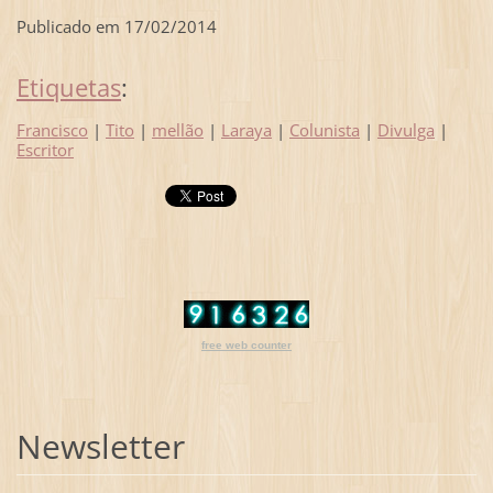
Publicado em 17/02/2014
Etiquetas
:
Francisco
|
Tito
|
mellão
|
Laraya
|
Colunista
|
Divulga
|
Escritor
free web counter
Newsletter