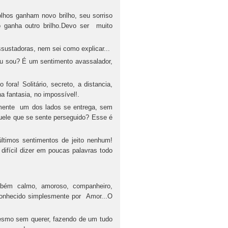
olhos ganham novo brilho, seu sorriso
do ganha outro brilho.Devo ser muito
ustadoras, nem sei como explicar...
ou sou? É um sentimento avassalador,
fora! Solitário, secreto, a distancia,
a fantasia, no impossível!.
mente um dos lados se entrega, sem
uele que se sente perseguido? Esse é
ltimos sentimentos de jeito nenhum!
 difícil dizer em poucas palavras todo
ambém calmo, amoroso, companheiro,
onhecido simplesmente por Amor...O
 mesmo sem querer, fazendo de um tudo