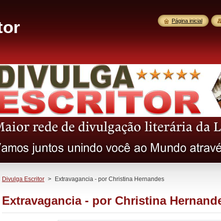
tor
Página inicial
Divulga Escritor
>
Extravagancia - por Christina Hernandes
Extravagancia - por Christina Hernand