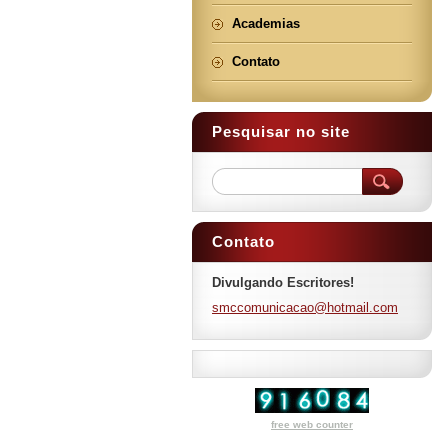
Academias
Contato
Pesquisar no site
Contato
Divulgando Escritores!
smccomun
icacao@h
otmail.c
om
free web counter