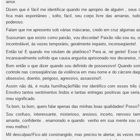
amor.
Dizem que é fácil me identificar quando me aproprio de alguém , seus 
fica mais espontâneo , solto, fácil, seu corpo livre das amarras, tu
poderoso.
Falam que me apresento sob várias máscaras, credo em cruz algumas ass
Sussurram que existo como paixão, vou discordar! Paixão não sou eu, 
incontrolável, às vezes temporário, geralmente inquieto, inconseqüente!.
Então ta! E quando me rotulam de platônico? Pera ai, né gente! Esse to 
incansavelmente sofrido que causa angustia aprisionado nos devaneios, n
Bom então o que dizer quando sou definido de possessivo! Quando so
controle nas conseqüências da violência em meu nome e do cárcere daq
obsessivo, doentio, perigoso, agressivo, assassino!!.
Assim não dá, é muita humilhação!Não me identifico com esses três ú
Envolvo tantos sentimentos lindos e tantas entregas positivas que seria
meu significado.
Ta bom, ta bom, quero falar apenas das minhas boas qualidades! Posso?
Sou confuso, interessante, misterioso, ansioso, incerto, nervoso t
amante, confidente , enamorado e quando venho em sua mente sou c
meu melhor.!
Mil desculpas!Fico até constrangido, mas preciso te alertar, às vezes