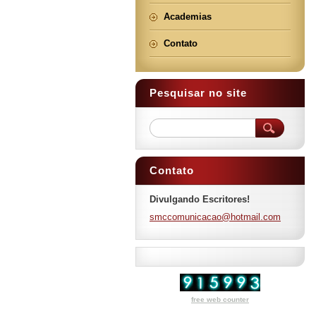
Academias
Contato
Pesquisar no site
Contato
Divulgando Escritores!
smccomun
icacao@h
otmail.c
om
free web counter