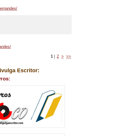
hernandes/
nandes/
1
|
2
>
>>
ivulga Escritor:
vros: