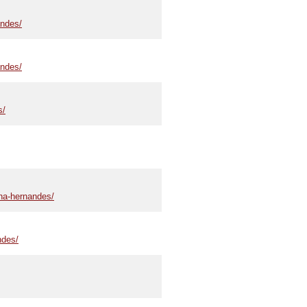
andes/
andes/
s/
ina-hernandes/
ndes/