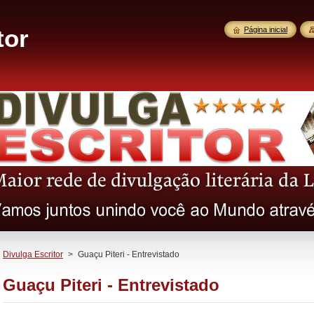
tor
Página inicial
Divulga Escritor
>
Guaçu Piteri - Entrevistado
Guaçu Piteri - Entrevistado