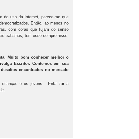
ão do uso da Internet, parece-me que
 democratizados. Então, ao menos no
itoras, com obras que fujam do senso
ois trabalhos, tem esse compromisso,
sta. Muito bom conhecer melhor o
ivulga Escritor. Conte-nos em sua
s desafios encontrados no mercado
s crianças e os jovens. Enfatizar a
de.