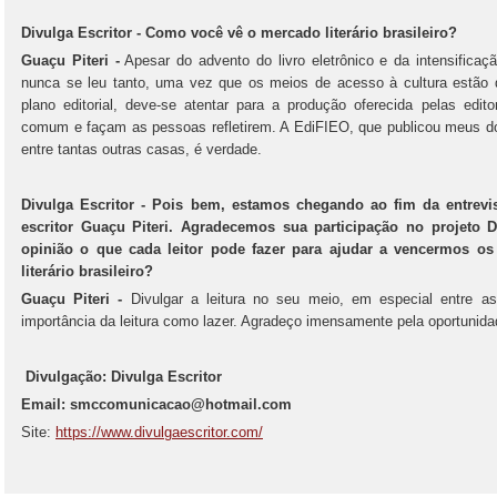
Divulga Escritor - Como você vê o mercado literário brasileiro?
Guaçu Piteri -
Apesar do advento do livro eletrônico e da intensificaç
nunca se leu tanto, uma vez que os meios de acesso à cultura estão
plano editorial, deve-se atentar para a produção oferecida pelas ed
comum e façam as pessoas refletirem. A EdiFIEO, que publicou meus d
entre tantas outras casas, é verdade.
Divulga Escritor -
Pois bem, estamos chegando ao fim da entrevi
escritor Guaçu Piteri. Agradecemos sua participação no projeto D
opinião o que cada leitor pode fazer para ajudar a vencermos o
literário brasileiro?
Guaçu Piteri -
Divulgar a leitura no seu meio, em especial entre a
importância da leitura como lazer. Agradeço imensamente pela oportunida
Divulgação: Divulga Escritor
Email: smccomunicacao@hotmail.com
Site:
https://www.divulgaescritor.com/