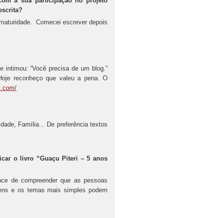
com a sua participação no projeto
escrita?
 maturidade. Comecei escrever depois
 intimou: “Você precisa de um blog.”
Hoje reconheço que valeu a pena. O
s.com/
dade, Família... De preferência textos
car o livro “Guaçu Piteri – 5 anos
nce de compreender que as pessoas
ens e os temas mais simples podem