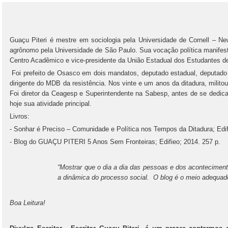
Guaçu Piteri é mestre em sociologia pela Universidade de Cornell – N
agrônomo pela Universidade de São Paulo. Sua vocação política manifest
Centro Acadêmico e vice-presidente da União Estadual dos Estudantes d
Foi prefeito de Osasco em dois mandatos, deputado estadual, deputado 
dirigente do MDB da resistência. Nos vinte e um anos da ditadura, militou
Foi diretor da Ceagesp e Superintendente na Sabesp, antes de se dedicar
hoje sua atividade principal.
Livros:
- Sonhar é Preciso – Comunidade e Política nos Tempos da Ditadura; Edif
- Blog do GUAÇU PITERI 5 Anos Sem Fronteiras; Edifieo; 2014. 257 p.
“Mostrar que o dia a dia das pessoas e dos acontecimen
a dinâmica do processo social. O blog é o meio adequado
Boa Leitura!