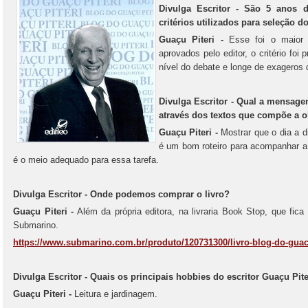
Divulga Escritor - São 5 anos 
critérios utilizados para seleção 
Guaçu Piteri -
Esse foi o maior 
aprovados pelo editor, o critério foi 
nível do debate e longe de exageros 
Divulga Escritor - Qual a mensagem
através dos textos que compõe a 
Guaçu Piteri -
Mostrar que o dia a 
é um bom roteiro para acompanhar a
é o meio adequado para essa tarefa.
Divulga Escritor - Onde podemos comprar o livro?
Guaçu Piteri -
Além da própria editora, na livraria Book Stop, que fic
Submarino.
https://www.submarino.com.br/produto/120731300/livro-blog-do-guacu
Divulga Escritor - Quais os principais hobbies do escritor Guaçu Pite
Guaçu Piteri -
Leitura e jardinagem.