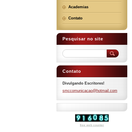
Academias
Contato
Pesquisar no site
Contato
Divulgando Escritores!
smccomun
icacao@h
otmail.c
om
free web counter