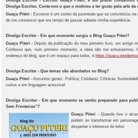
Divulga Escritor - Escritor Guaçu Piteri, é um prazer contarmos 
Divulga Escritor. Conte-nos o que o motivou a ter gosto pela arte da 
Guaçu Piteri -
Escrever é um sonho da juventude que se concretizou na
de me convencer que era tempo de passar adiante minha experiência.
Divulga Escritor - Em que momento surgiu o Blog Guaçu Piteri?
Guaçu Piteri -
Depois da publicação do meu primeiro livro, um amigo me
Confesso que, num primeiro momento, a ideia não me entusiasmou. 
endereço do blog, que é um espaço para todos, é
https://guacu.wordpres
Divulga Escritor - Que temas são abordados no Blog?
Guaçu Piteri -
Assuntos gerais: Política; Cotidiano; Crônicas Sustentabili
curtos e em linguagem acessível.
Divulga Escritor - Em que momento se sentiu preparado para publi
Sem Fronteiras”?
Guaçu Piteri -
Quando tive o alca
podem se transformar em personag
despertar o interesse do leitor.