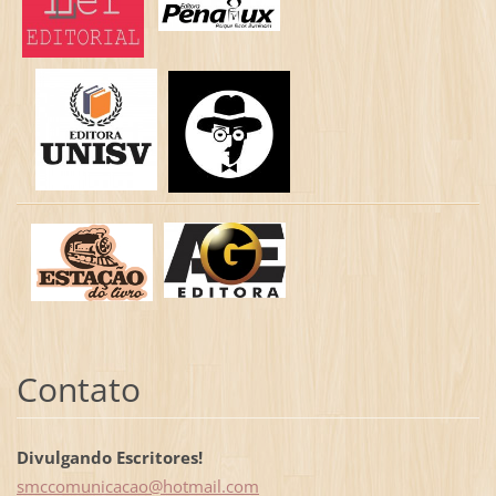
Contato
Divulgando Escritores!
smccomun
icacao@h
otmail.c
om