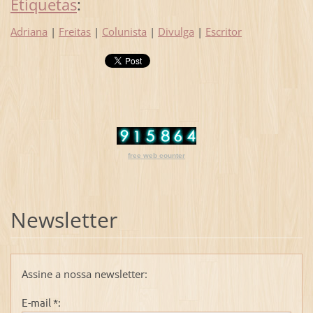
Etiquetas
:
Adriana
|
Freitas
|
Colunista
|
Divulga
|
Escritor
free web counter
Newsletter
Assine a nossa newsletter:
E-mail *: