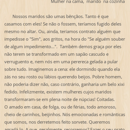
Mulher na cama, marido na cozinha
Nossos maridos são umas bênçãos. Tanto é que
casamos com eles! Se não o fossem, teríamos fugido deles
mesmo no altar. Ou, ainda, teríamos contrato alguém que
impedisse o "Sim", aos gritos, na hora do "Se alguém souber
de algum impedimento...". Também demos graça por eles
não terem se transformado em um sapão cascudo e
verruguento e, nem nós em uma perereca gelada a pular
sobre tudo. Imaginemos a cena: ele dormindo quando ela
zás no seu rosto ou lábios querendo beijos. Pobre homem,
não poderia dizer não, caso contrário, ganharia um belo xixi
fedido. Infelizmente, existem mulheres cujos maridos
transformaram-se em plena noite de núpcias! Coitadas.
O amado em casa, de folga, ou de férias, todo amoroso,
cheio de carinhos, beijinhos. Nós emocionadas e românticas
que somos, nos derretemos feito sorvete. Queremos
agradá-lo. A que, geralmente, recorremos? Fazer o seu prato