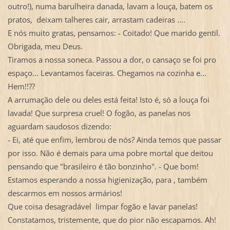
outro!), numa barulheira danada, lavam a louça, batem os
pratos, deixam talheres cair, arrastam cadeiras ....
E nós muito gratas, pensamos: - Coitado! Que marido gentil.
Obrigada, meu Deus.
Tiramos a nossa soneca. Passou a dor, o cansaço se foi pro
espaço... Levantamos faceiras. Chegamos na cozinha e...
Hem!!??
A arrumação dele ou deles está feita! Isto é, só a louça foi
lavada! Que surpresa cruel! O fogão, as panelas nos
aguardam saudosos dizendo:
- Ei, até que enfim, lembrou de nós? Ainda temos que passar
por isso. Não é demais para uma pobre mortal que deitou
pensando que "brasileiro é tão bonzinho". - Que bom!
Estamos esperando a nossa higienização, para , também
descarmos em nossos armários!
Que coisa desagradável limpar fogão e lavar panelas!
Constatamos, tristemente, que do pior não escapamos. Ah!