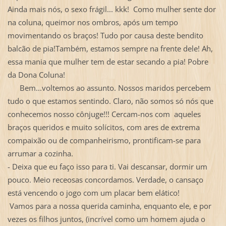
Ainda mais nós, o sexo frágil... kkk! Como mulher sente dor
na coluna, queimor nos ombros, após um tempo
movimentando os braços! Tudo por causa deste bendito
balcão de pia!Também, estamos sempre na frente dele! Ah,
essa mania que mulher tem de estar secando a pia! Pobre
da Dona Coluna!
Bem...voltemos ao assunto. Nossos maridos percebem
tudo o que estamos sentindo. Claro, não somos só nós que
conhecemos nosso cônjuge!!! Cercam-nos com aqueles
braços queridos e muito solícitos, com ares de extrema
compaixão ou de companheirismo, prontificam-se para
arrumar a cozinha.
- Deixa que eu faço isso para ti. Vai descansar, dormir um
pouco. Meio receosas concordamos. Verdade, o cansaço
está vencendo o jogo com um placar bem elático!
Vamos para a nossa querida caminha, enquanto ele, e por
vezes os filhos juntos, (incrível como um homem ajuda o