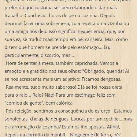
preferido que costuma ser bem elaborado e dar mais
trabalho. Conclusão: horas de pé na cozinha. Depois
decimos fazer uma sobremesa, cuja receita uma vizinha ou
uma amiga nos deu. Isso significa inexperiência, que, por
sua vez, se traduz mais tempo em pé, canseira. Mas, como
dizem que homem se prende pelo estômago... Eu,
particularmente, discordo, mas...
Hora de sentar à mesa, também caprichada. Vemos a
emoção e a gratidão nos seus olhos: "Obrigado, querida! Ai
se nos acrescenta mais um adjetivo: Ficamos dengosas.
Realmente, tudo muito saboroso! E lá se foi nossa dieta
para o ralo... Ralo? Não! Para um estômago feliz com
"comida de gente", bem calórica.
Pós refeição, sentimos a consequência do esforço. Estamos
sonolentas, cheias de dengues. Loucas por um cochilo... mas
e a arrumação da cozinha? Estamos indispostas. Afinal,
depois da correria da manhã... Ninguém é de ferro, né?