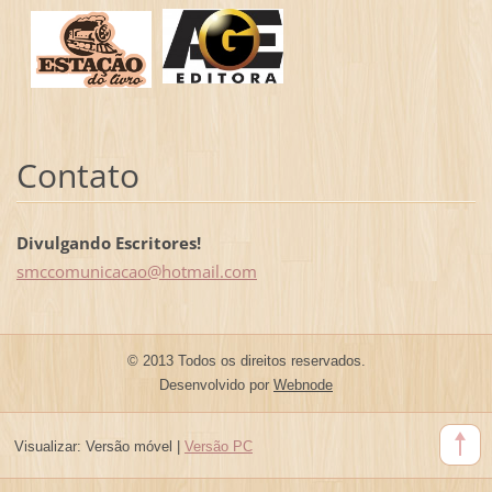
Contato
Divulgando Escritores!
smccomun
icacao@h
otmail.c
om
© 2013 Todos os direitos reservados.
Desenvolvido por
Webnode
Visualizar:
Versão móvel
|
Versão PC