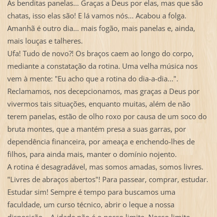
As benditas panelas... Graças a Deus por elas, mas que são
chatas, isso elas são! E lá vamos nós... Acabou a folga.
Amanhã é outro dia... mais fogão, mais panelas e, ainda,
mais louças e talheres.
Ufa! Tudo de novo?! Os braços caem ao longo do corpo,
mediante a constatação da rotina. Uma velha música nos
vem à mente: "Eu acho que a rotina do dia-a-dia...".
Reclamamos, nos decepcionamos, mas graças a Deus por
vivermos tais situações, enquanto muitas, além de não
terem panelas, estão de olho roxo por causa de um soco do
bruta montes, que a mantém presa a suas garras, por
dependência financeira, por ameaça e enchendo-lhes de
filhos, para ainda mais, manter o domínio nojento.
A rotina é desagradável, mas somos amadas, somos livres.
"Livres de abraços abertos"! Para passear, comprar, estudar.
Estudar sim! Sempre é tempo para buscamos uma
faculdade, um curso técnico, abrir o leque a nossa
disposição... A idade não é o nosso limite. Nosso limite