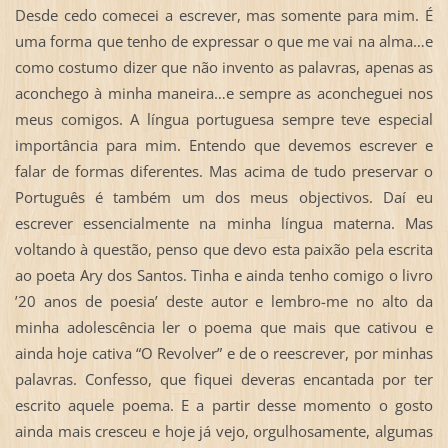
Desde cedo comecei a escrever, mas somente para mim. É
uma forma que tenho de expressar o que me vai na alma…e
como costumo dizer que não invento as palavras, apenas as
aconchego à minha maneira…e sempre as aconcheguei nos
meus comigos. A língua portuguesa sempre teve especial
importância para mim. Entendo que devemos escrever e
falar de formas diferentes. Mas acima de tudo preservar o
Português é também um dos meus objectivos. Daí eu
escrever essencialmente na minha língua materna. Mas
voltando à questão, penso que devo esta paixão pela escrita
ao poeta Ary dos Santos. Tinha e ainda tenho comigo o livro
’20 anos de poesia’ deste autor e lembro-me no alto da
minha adolescência ler o poema que mais que cativou e
ainda hoje cativa “O Revolver” e de o reescrever, por minhas
palavras. Confesso, que fiquei deveras encantada por ter
escrito aquele poema. E a partir desse momento o gosto
ainda mais cresceu e hoje já vejo, orgulhosamente, algumas