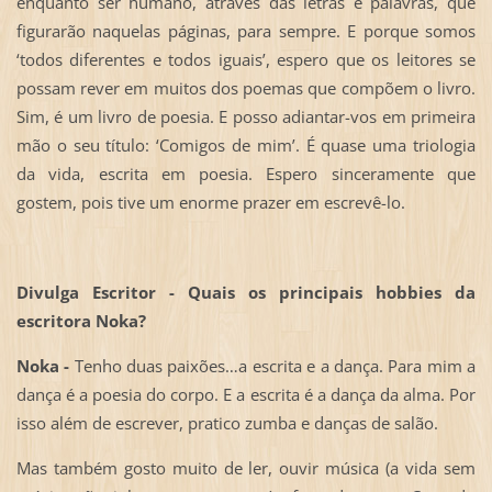
enquanto ser humano, através das letras e palavras, que
figurarão naquelas páginas, para sempre. E porque somos
‘todos diferentes e todos iguais’, espero que os leitores se
possam rever em muitos dos poemas que compõem o livro.
Sim, é um livro de poesia. E posso adiantar-vos em primeira
mão o seu título: ‘Comigos de mim’. É quase uma triologia
da vida, escrita em poesia. Espero sinceramente que
gostem, pois tive um enorme prazer em escrevê-lo.
Divulga Escritor - Quais os principais hobbies da
escritora Noka?
Noka -
Tenho duas paixões…a escrita e a dança. Para mim a
dança é a poesia do corpo. E a escrita é a dança da alma. Por
isso além de escrever, pratico zumba e danças de salão.
Mas também gosto muito de ler, ouvir música (a vida sem