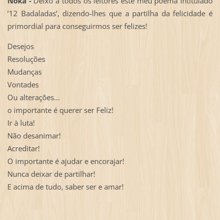
Noka -
Deixo a todos os leitores este meu poema intitulado
’12 Badaladas’, dizendo-lhes que a partilha da felicidade é
primordial para conseguirmos ser felizes!
Desejos
Resoluções
Mudanças
Vontades
Ou alterações…
o importante é querer ser Feliz!
Ir à luta!
Não desanimar!
Acreditar!
O importante é ajudar e encorajar!
Nunca deixar de partilhar!
E acima de tudo, saber ser e amar!