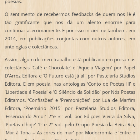
poesias.
O sentimento de recebermos feedbacks de quem nos lê é
tão gratificante que nos dá um alento enorme para
continuar acerrimamente. E por isso iniciei-me também, em
2014, em publicações conjuntas com outros autores, em
antologias e colectâneas.
Assim, algum do meu trabalho está publicado em prosa nas
colectâneas 'Café e Chocolate' e ‘Aquela Viagem’ por Papel
D’Arroz Editora e ‘O Futuro está já ali’ por Pastelaria Studios
Editora. E em poesia, nas antologias ‘Conto de Poetas III’ e
‘Liberdade é Poesia’ e ‘O Silêncio da Solidão’ por Nós Poetas
Editamos, ‘Confissões’ e ‘Premonições’ por Lua de Marfim
Editora, ‘Poemário 2015’ por Pastelaria Studios Editora,
‘Essência do Amor’ 2ºe 3º vol. por Edições Vieira da Silva,
‘Poetas d’hoje’ 1º e 2º vol. pelo Grupo Poesia da Beira Ria,
‘Mar à Tona – As cores do mar’ por Modocromia e ‘Entre o