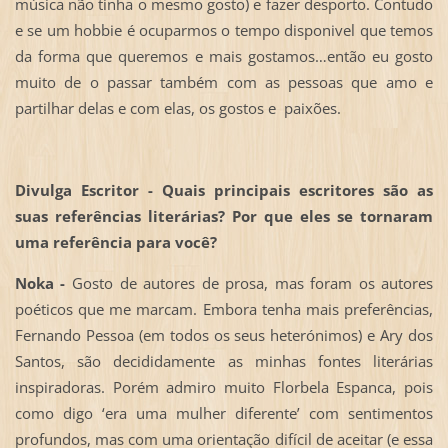
música não tinha o mesmo gosto) e fazer desporto. Contudo
e se um hobbie é ocuparmos o tempo disponivel que temos
da forma que queremos e mais gostamos…então eu gosto
muito de o passar também com as pessoas que amo e
partilhar delas e com elas, os gostos e paixões.
Divulga Escritor -
Quais principais escritores são as
suas referências literárias? Por que eles se tornaram
uma referência para você?
Noka -
Gosto de autores de prosa, mas foram os autores
poéticos que me marcam. Embora tenha mais preferências,
Fernando Pessoa (em todos os seus heterónimos) e Ary dos
Santos, são decididamente as minhas fontes literárias
inspiradoras. Porém admiro muito Florbela Espanca, pois
como digo ‘era uma mulher diferente’ com sentimentos
profundos, mas com uma orientação difícil de aceitar (e essa