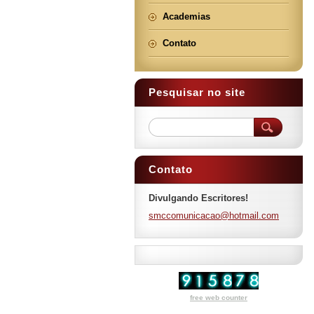
Academias
Contato
Pesquisar no site
Contato
Divulgando Escritores!
smccomun
icacao@h
otmail.c
om
free web counter