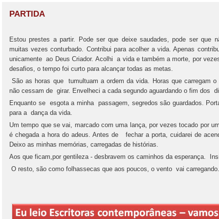
PARTIDA
Estou prestes a partir. Pode ser que deixe saudades, pode ser que nã
muitas vezes conturbado. Contribui para acolher a vida. Apenas contrib
unicamente ao Deus Criador. Acolhi a vida e também a morte, por vezes a
desafios, o tempo foi curto para alcançar todas as metas.
São as horas que tumultuam a ordem da vida. Horas que carregam o t
não cessam de girar. Envelheci a cada segundo aguardando o fim dos di
Enquanto se esgota a minha passagem, segredos são guardados. Porta
para a dança da vida.
Um tempo que se vai, marcado com uma lança, por vezes tocado por um
é chegada a hora do adeus. Antes de fechar a porta, cuidarei de acend
Deixo as minhas memórias, carregadas de histórias.
Aos que ficam,por gentileza - desbravem os caminhos da esperança. Ins
O resto, são como folhassecas que aos poucos, o vento vai carregando