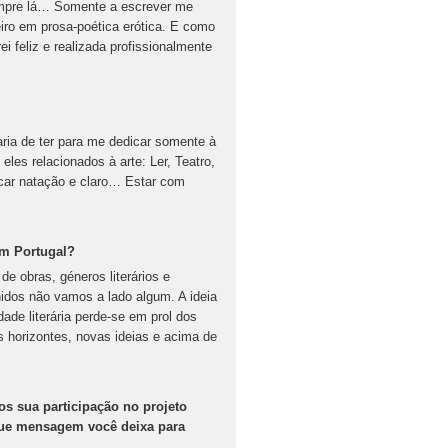
empre lá… Somente a escrever me
eiro em prosa-poética erótica. E como
i feliz e realizada profissionalmente
aria de ter para me dedicar somente à
les relacionados à arte: Ler, Teatro,
icar natação e claro… Estar com
em Portugal?
e obras, géneros literários e
idos não vamos a lado algum. A ideia
ade literária perde-se em prol dos
s horizontes, novas ideias e acima de
s sua participação no projeto
 que mensagem você deixa para