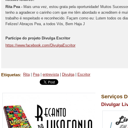
Rita Pea -
Mais uma vez, estou grata pela oportunidade! Muitos Sucessos 
tenho a agradecer o carinho com que me têm abordado e acreditem é muit
trabalho é respeitado e reconhecido. Façam como eu: Lutem todos os di
Felizes! Abraços Pea, a todos Vós, Bem Haja J
Participe do projeto Divulga Escritor
https://www.facebook.com/DivulgaEscritor
Etiquetas
:
Rita
|
Pea
|
entrevista
|
Divulga
|
Escritor
Serviços D
Divulgar Li