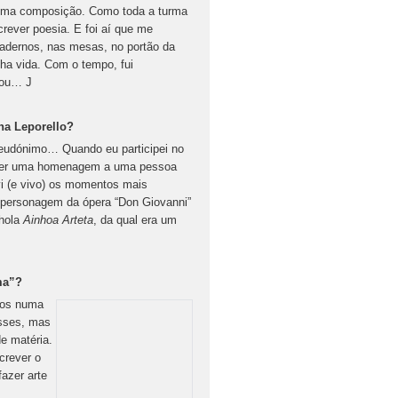
r uma composição. Como toda a turma
screver poesia. E foi aí que me
 cadernos, nas mesas, no portão da
ha vida. Com o tempo, fui
çou… J
ha Leporello?
seudónimo… Quando eu participei no
 fazer uma homenagem a uma pessoa
vi (e vivo) os momentos mais
a personagem da ópera “Don Giovanni”
nhola
Ainhoa
Arteta
, da qual era um
ma”?
mos numa
esses, mas
e matéria.
crever o
fazer arte
.