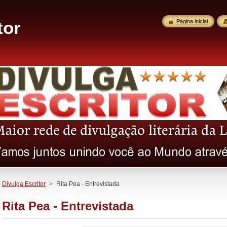
tor
Página inicial
Divulga Escritor
>
Rita Pea - Entrevistada
Rita Pea - Entrevistada