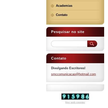
Academias
Contato
Pesquisar no site
Contato
Divulgando Escritores!
smccomun
icacao@h
otmail.c
om
free web counter