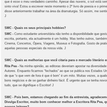
que é esse o meu verdadeiro caminho. Apesar das nuvens, o sol está s
sinto viva! Estou a escrever neste momento o 2º livro de poesia e o prim
disse anteriormente trabalhar na área da dramaturgia. Só assim, me sentire
J
SMC - Quais os seus principais hobbies?
SMC -
Como estudante universitária não tenho a disponibilidade que gost
escrita, portanto, ela actualmente é um hobby. Mas tenho outros, também e
Cinema, Concertos, Ópera, Viagens, Museus e Fotografia. Gosto de prat
aquelas pessoas especiais da nossa vida. J
SMC - Quais as melhorias que você citaria para o mercado literário 
Rita Pea -
Na minha opinião, as editoras deveriam apostar na diversidade d
Autores. Enquanto ficarmos “fechados” ao que se publica nos Estados Un
de que “o que vem de fora é que é bom” é um mito. Muitas vezes, a qualid
bons negócios e de se ganhar dinheiro fácil. É urgente que se tenha novo
tudo, que se dignifique o Escritor! J
SMC - Pois bem, estamos chegando ao fim da entrevista, agradecemo
Divulga Escritor, muito bom conhecer melhor a Escritora Rita Pea,
nossos leitores?