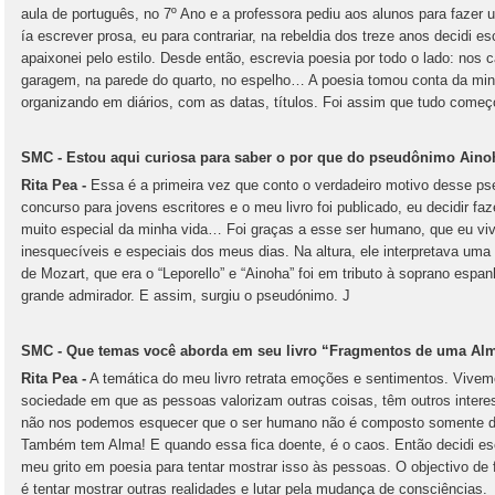
aula de português, no 7º Ano e a professora pediu aos alunos para faze
ía escrever prosa, eu para contrariar, na rebeldia dos treze anos decidi e
apaixonei pelo estilo. Desde então, escrevia poesia por todo o lado: nos
garagem, na parede do quarto, no espelho… A poesia tomou conta da min
organizando em diários, com as datas, títulos. Foi assim que tudo come
SMC - Estou aqui curiosa para saber o por que do pseudônimo Aino
Rita Pea -
Essa é a primeira vez que conto o verdadeiro motivo desse p
concurso para jovens escritores e o meu livro foi publicado, eu decidir
muito especial da minha vida… Foi graças a esse ser humano, que eu vi
inesquecíveis e especiais dos meus dias. Na altura, ele interpretava um
de Mozart, que era o “Leporello” e “Ainoha” foi em tributo à soprano espa
grande admirador. E assim, surgiu o pseudónimo. J
SMC - Que temas você aborda em seu livro “Fragmentos de uma Al
Rita Pea -
A temática do meu livro retrata emoções e sentimentos. Vive
sociedade em que as pessoas valorizam outras coisas, têm outros inter
não nos podemos esquecer que o ser humano não é composto somente d
Também tem Alma! E quando essa fica doente, é o caos. Então decidi es
meu grito em poesia para tentar mostrar isso às pessoas. O objectivo de 
é tentar mostrar outras realidades e lutar pela mudança de consciências