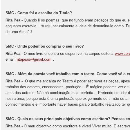
SMC - Como foi a escolha do Titulo?
Rita Pea -
Quando li os poemas, que no fundo eram pedaços do que eu s
enquanto escrevia… surgiu naturalmente a ideia de denomina-lo como “F
de uma Alma” J
SMC - Onde podemos comprar o seu livro?
Rita Pea -
O meu livro encontra-se disponível na corpos editora:
www.cor
email:
ritapeas@gmail.com
J
SMC - Além da poesia você trabalha com o teatro. Como você vê o e
Rita Pea -
O que me encanta no Teatro é poder escrever as peças, apesa
trabalho dos actores, encenadores, produção… É mágico poderes ver a tu
alma dos actores! Não há combinação mais perfeita… Pretendo estudar d
nessa área, porque esta é uma profissão que exige muito de ti, não só a 
conhecimentos e é importante haver bases para o trabalho realizado ter q
SMC - Quais os seus principais objetivos como escritora? Pensas e
Rita Pea -
O meu objectivo como escritora é viver! Viver muito! E escrev